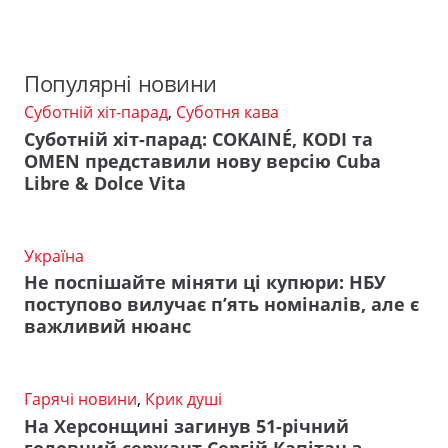
Популярні новини
Суботній хіт-парад
,
Суботня кава
Суботній хіт-парад: COKAINÉ, KODI та
OMEN представили нову версію Cuba
Libre & Dolce Vita
Україна
Не поспішайте міняти ці купюри: НБУ
поступово вилучає п’ять номіналів, але є
важливий нюанс
Гарячі новини
,
Крик душі
На Херсонщині загинув 51-річний
головний сержант Сергій Капітан з