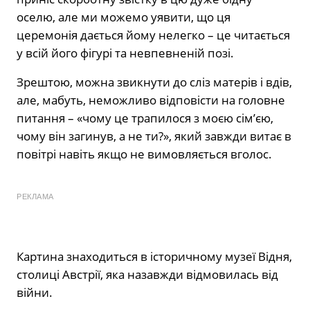
оселю, але ми можемо уявити, що ця
церемонія дається йому нелегко – це читається
у всій його фігурі та невпевненій позі.
Зрештою, можна звикнути до сліз матерів і вдів,
але, мабуть, неможливо відповісти на головне
питання – «чому це трапилося з моєю сім’єю,
чому він загинув, а не ти?», який завжди витає в
повітрі навіть якщо не вимовляється вголос.
РЕКЛАМА
Картина знаходиться в історичному музеї Відня,
столиці Австрії, яка назавжди відмовилась від
війни.