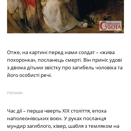
Отже, на картині перед нами солдат – «жива
похоронка», посланець смерті. Він приніс удові
з двома дітьми звістку про загибель чоловіка та
його особисті речі.
РЕКЛАМА
Час дії – перша чверть ХІХ століття, епоха
наполеонівських воєн. У руках посланця
мундир загиблого, ківер, шабля з темляком на