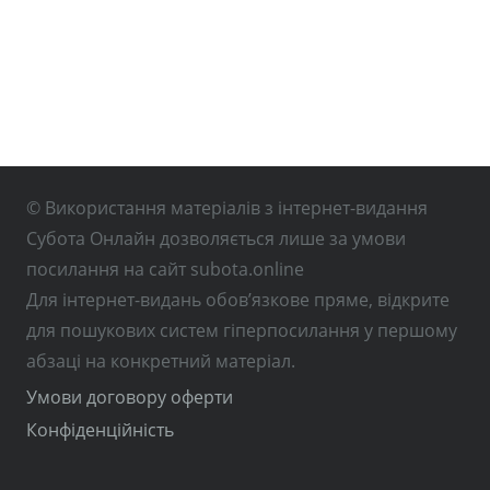
© Використання матеріалів з інтернет-видання
Субота Онлайн дозволяється лише за умови
посилання на сайт subota.online
Для інтернет-видань обов’язкове пряме, відкрите
для пошукових систем гіперпосилання у першому
абзаці на конкретний матеріал.
Умови договору оферти
Конфіденційність