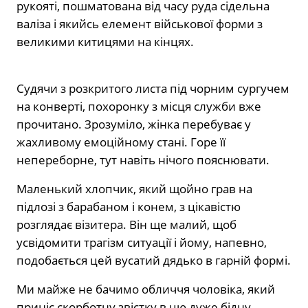
рукояті, пошматована від часу руда сідельна
валіза і якийсь елемент військової форми з
великими китицями на кінцях.
Судячи з розкритого листа під чорним сургучем
на конверті, похоронку з місця служби вже
прочитано. Зрозуміло, жінка перебуває у
жахливому емоційному стані. Горе її
непереборне, тут навіть нічого пояснювати.
Маленький хлопчик, який щойно грав на
підлозі з барабаном і конем, з цікавістю
розглядає візитера. Він ще малий, щоб
усвідомити трагізм ситуації і йому, напевно,
подобається цей вусатий дядько в гарній формі.
Ми майже не бачимо обличчя чоловіка, який
приніс скорботну звістку в цю дуже бідну