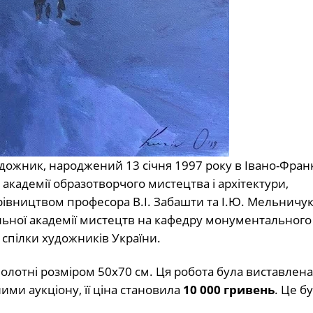
дожник, народжений 13 січня 1997 року в Івано-Франк
академії образотворчого мистецтва і архітектури,
івництвом професора В.І. Забашти та І.Ю. Мельничук
альної академії мистецтв на кафедру монументального
 спілки художників України.
 полотні розміром 50х70 см. Ця робота була виставлена
ними аукціону, її ціна становила
10 000 гривень
. Це б