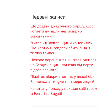
Недавні записи
Що додати до курячого фаршу, щоб
котлети вийшли неймовірно
соковитими
Жительці Звягельщини «оновили»
SIM-картку й завдали збитків на 31
тисячу гривень
Ножове поранення шиї після застілля:
на Бердичівщині суд взяв під варту
підозрюваного
Підліток відкрив вогонь у школі біля
Бангкока: загинули восьмеро людей
Кріштіану Роналду показав свій гараж
із Ferrari та Bugatti