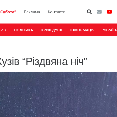
“Субота”
Реклама
Контакти
ЗИВ
ПОЛІТИКА
КРИК ДУШІ
ІНФОРМАЦІЯ
УКРАЇН
ів “Різдвяна ніч”