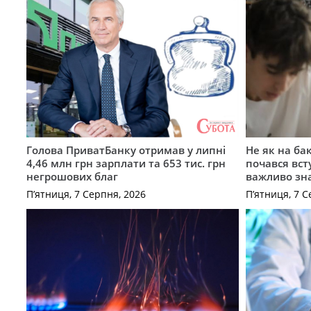
Голова ПриватБанку отримав у липні
Не як на ба
4,46 млн грн зарплати та 653 тис. грн
почався вст
негрошових благ
важливо зн
П’ятниця, 7 Серпня, 2026
П’ятниця, 7 С