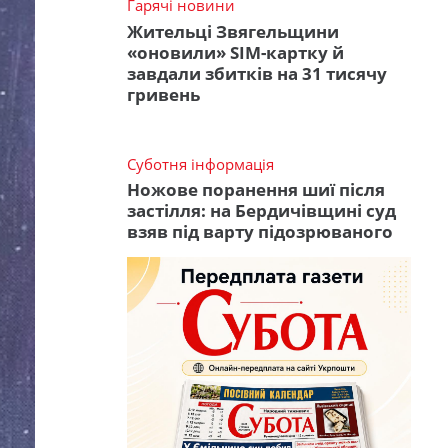
Гарячі новини
Жительці Звягельщини
«оновили» SIM-картку й
завдали збитків на 31 тисячу
гривень
Суботня інформація
Ножове поранення шиї після
застілля: на Бердичівщині суд
взяв під варту підозрюваного