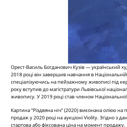
Орест-Василь Богданович Кузів — український ху
2018 році він завершив навчання в Національній 
спеціалізуючись на пейзажному живописі під кер
року вступив до магістратури Львівської націон
живопису. У 2019 році став членом Національної
Картина “Різдвяна ніч” (2020) виконана олією на
продаж у 2020 році на аукціоні Violity.
Згідно з да
стартова або фіксована ціна на момент продажу.