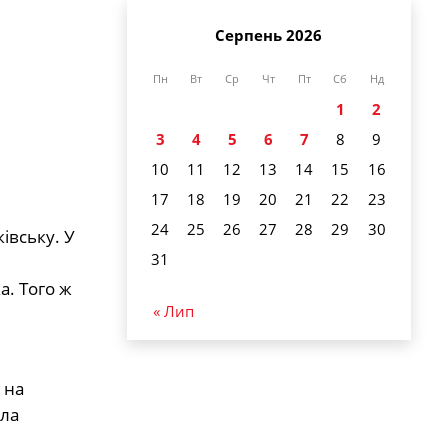
Серпень 2026
Пн
Вт
Ср
Чт
Пт
Сб
Нд
1
2
3
4
5
6
7
8
9
10
11
12
13
14
15
16
17
18
19
20
21
22
23
24
25
26
27
28
29
30
івську. У
31
а. Того ж
« Лип
 на
ула