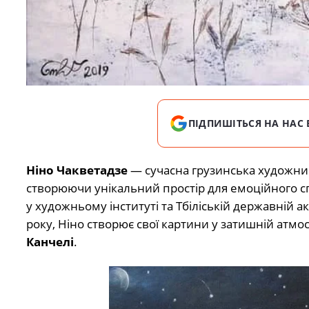
ПІДПИШІТЬСЯ НА НАС 
Ніно Чакветадзе
— сучасна грузинська художниц
створюючи унікальний простір для емоційного спр
у художньому інституті та Тбіліській державній а
року, Ніно створює свої картини у затишній атмо
Канчелі
.