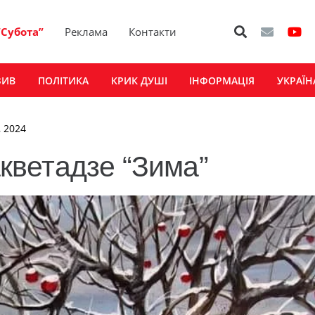
“Субота”
Реклама
Контакти
ЗИВ
ПОЛІТИКА
КРИК ДУШІ
ІНФОРМАЦІЯ
УКРАЇН
, 2024
ветадзе “Зима”