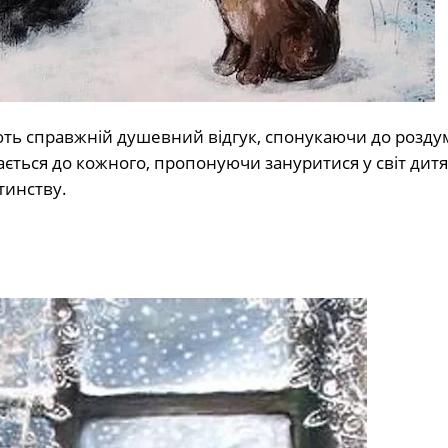
ть справжній душевний відгук, спонукаючи до роздум
ється до кожного, пропонуючи зануритися у світ дит
тинству.