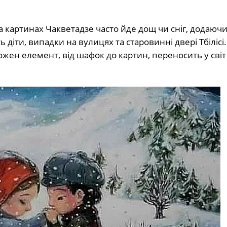
На картинах Чакветадзе часто йде дощ чи сніг, додаюч
іти, випадки на вулицях та старовинні двері Тбілісі. 
ожен елемент, від шафок до картин, переносить у сві