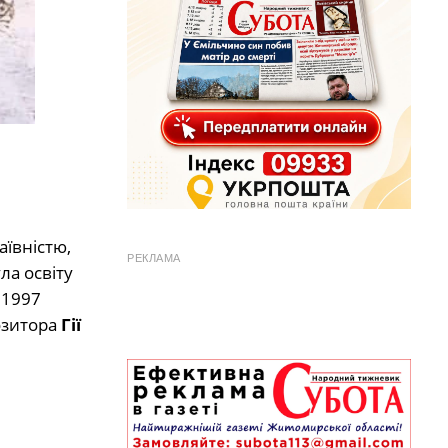
ївністю,
РЕКЛАМА
ла освіту
 1997
озитора
Гії