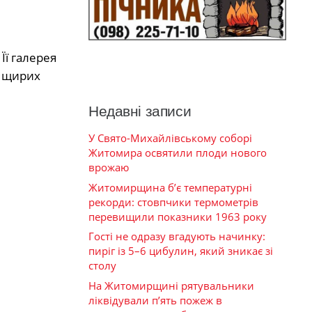
и
Її галерея
т щирих
Недавні записи
У Свято-Михайлівському соборі
Житомира освятили плоди нового
врожаю
Житомирщина б’є температурні
рекорди: стовпчики термометрів
перевищили показники 1963 року
Гості не одразу вгадують начинку:
пиріг із 5–6 цибулин, який зникає зі
столу
На Житомирщині рятувальники
ліквідували п’ять пожеж в