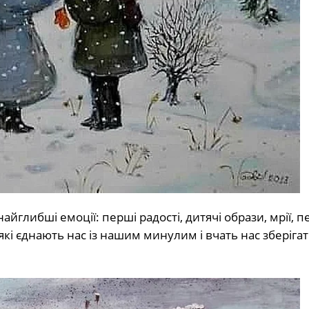
йглибші емоції: перші радості, дитячі образи, мрії, 
які єднають нас із нашим минулим і вчать нас зберіга