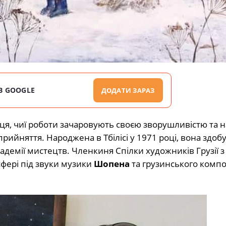
В GOOGLE
ДОДАТИ ЗАРАЗ
я, чиї роботи зачаровують своєю зворушливістю та на
ийняття. Народжена в Тбілісі у 1971 році, вона здобу
кадемії мистецтв. Членкиня Спілки художників Грузії з
сфері під звуки музики
Шопена
та грузинського комп