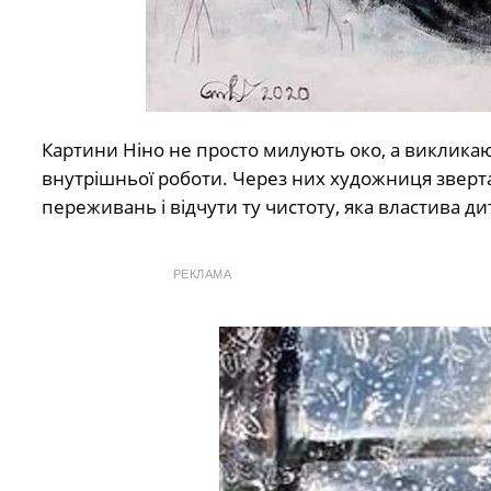
Картини Ніно не просто милують око, а викликаю
внутрішньої роботи. Через них художниця зверта
переживань і відчути ту чистоту, яка властива ди
РЕКЛАМА