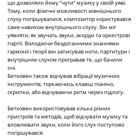
що дозволяло йому “чути” музику у своїй уяві.
Тому, коли фізичні можливості зовнішнього
слуху погіршувалися, композитор користувався
саме навиком внутрішнього слуху. Він міг
уявляти, як звучать звуки, акорди та оркестрові
партії. Володіючи бездоганними знаннями
гармонії і теорії він записував ноти, партитури і
внутрішнім слухом програвав те, що бачили
очі.
Бетховен також відчував вібрації музичних
інструментів, торкаючись клавіш піаніно,
скрипки, або відчуваючи ритм через підлогу.
Бетховен використовував кілька різних
пристроїв та методів, щоб відчувати музику та
вловлювати звуки, коли його слух поступово
погіршувався.