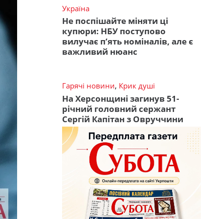
Україна
Не поспішайте міняти ці
купюри: НБУ поступово
вилучає п’ять номіналів, але є
важливий нюанс
Гарячі новини
,
Крик душі
На Херсонщині загинув 51-
річний головний сержант
Сергій Капітан з Овруччини