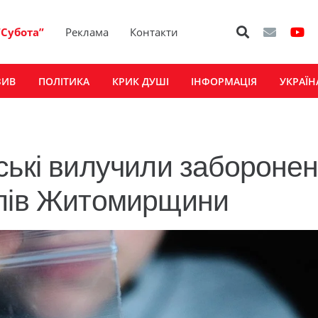
“Субота”
Реклама
Контакти
ЗИВ
ПОЛІТИКА
КРИК ДУШІ
ІНФОРМАЦІЯ
УКРАЇН
ські вилучили заборонен
елів Житомирщини