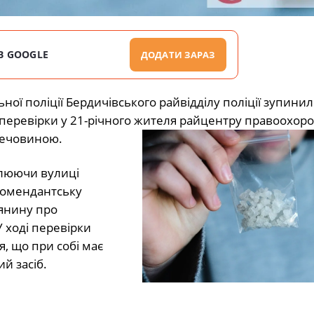
В GOOGLE
ДОДАТИ ЗАРАЗ
ної поліції Бердичівського райвідділу поліції зупинил
ї перевірки у 21-річного жителя райцентру правоохоро
речовиною.
улюючи вулиці
комендантську
тянину про
 ході перевірки
я, що при собі має
й засіб.