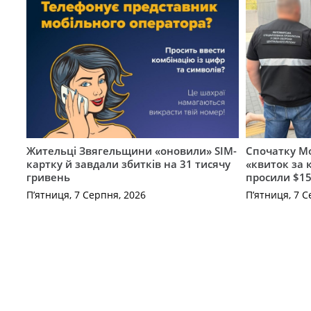
Жительці Звягельщини «оновили» SIM-
Спочатку Мо
картку й завдали збитків на 31 тисячу
«квиток за 
гривень
просили $15
П’ятниця, 7 Серпня, 2026
П’ятниця, 7 С