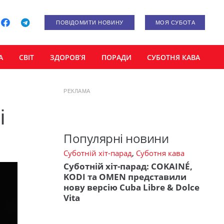
ПОВІДОМИТИ НОВИНУ
МОЯ СУБОТА
А
СВІТ
ЗДОРОВ’Я
ПОРАДИ
СУБОТНЯ КАВА
РЕКЛАМА
і
Популярні новини
Суботній хіт-парад
,
Суботня кава
Суботній хіт-парад: COKAINÉ,
KODI та OMEN представили
нову версію Cuba Libre & Dolce
Vita