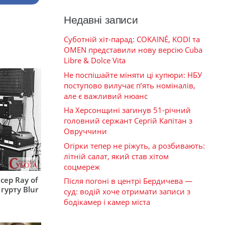
Недавні записи
Суботній хіт-парад: COKAINÉ, KODI та
OMEN представили нову версію Cuba
Libre & Dolce Vita
Не поспішайте міняти ці купюри: НБУ
поступово вилучає п’ять номіналів,
але є важливий нюанс
На Херсонщині загинув 51-річний
головний сержант Сергій Капітан з
Овруччини
Огірки тепер не ріжуть, а розбивають:
літній салат, який став хітом
соцмереж
сер Ray of
Після погоні в центрі Бердичева —
гурту Blur
суд: водій хоче отримати записи з
бодікамер і камер міста