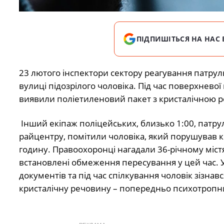
ПІДПИШІТЬСЯ НА НАС 
23 лютого інспектори сектору реагування патруль
вулиці підозрілого чоловіка. Під час поверхнево
виявили поліетиленовий пакет з кристалічною 
Інший екіпаж поліцейських, близько 1:00, патр
райцентру, помітили чоловіка, який порушував 
годину. Правоохоронці нагадали 36-річному міс
встановлені обмеження пересування у цей час. У
документів та під час спілкування чоловік зізнавс
кристалічну речовину – попередньо психотропни