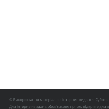
© Використання матеріалів з інтернет-видання Субота 
Для інтернет-видань обов’язкове пряме, відкрите для 