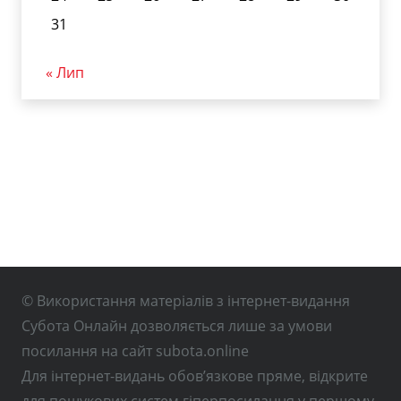
31
« Лип
© Використання матеріалів з інтернет-видання
Субота Онлайн дозволяється лише за умови
посилання на сайт subota.online
Для інтернет-видань обов’язкове пряме, відкрите
для пошукових систем гіперпосилання у першому