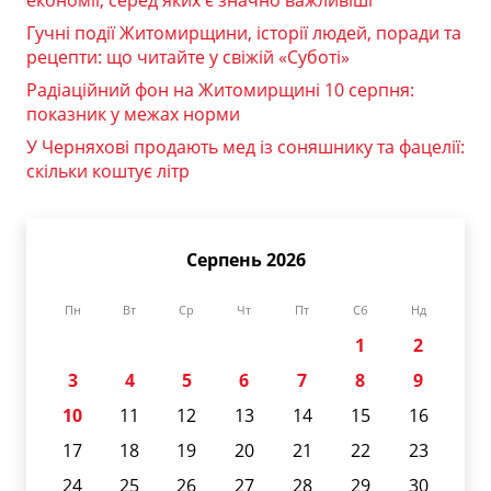
Гучні події Житомирщини, історії людей, поради та
рецепти: що читайте у свіжій «Суботі»
Радіаційний фон на Житомирщині 10 серпня:
показник у межах норми
У Черняхові продають мед із соняшнику та фацелії:
скільки коштує літр
Серпень 2026
Пн
Вт
Ср
Чт
Пт
Сб
Нд
1
2
3
4
5
6
7
8
9
10
11
12
13
14
15
16
17
18
19
20
21
22
23
24
25
26
27
28
29
30