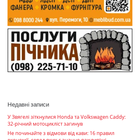
Недавні записи
У Звягелі зіткнулися Honda та Volkswagen Caddy:
32-річний мотоцикліст загинув
Не починайте з відмови від кави: 16 правил
економії, серед яких є значно важливіші