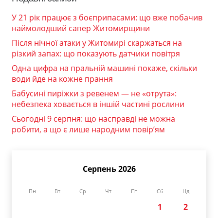
У 21 рік працює з боєприпасами: що вже побачив
наймолодший сапер Житомирщини
Після нічної атаки у Житомирі скаржаться на
різкий запах: що показують датчики повітря
Одна цифра на пральній машині покаже, скільки
води йде на кожне прання
Бабусині пиріжки з ревенем — не «отрута»:
небезпека ховається в іншій частині рослини
Сьогодні 9 серпня: що насправді не можна
робити, а що є лише народним повір’ям
Серпень 2026
Пн
Вт
Ср
Чт
Пт
Сб
Нд
1
2