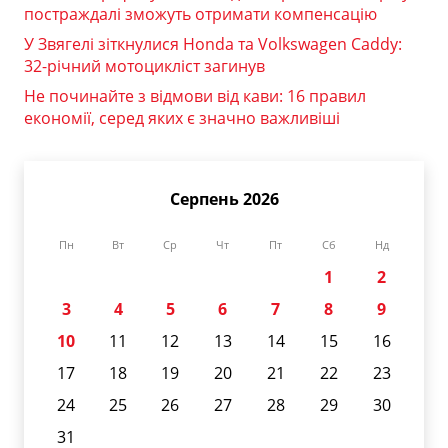
постраждалі зможуть отримати компенсацію
У Звягелі зіткнулися Honda та Volkswagen Caddy:
32-річний мотоцикліст загинув
Не починайте з відмови від кави: 16 правил
економії, серед яких є значно важливіші
Серпень 2026
Пн
Вт
Ср
Чт
Пт
Сб
Нд
1
2
3
4
5
6
7
8
9
10
11
12
13
14
15
16
17
18
19
20
21
22
23
24
25
26
27
28
29
30
31