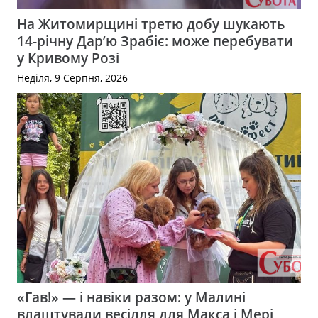
На Житомирщині третю добу шукають
14-річну Дар’ю Зрабіє: може перебувати
у Кривому Розі
Неділя, 9 Серпня, 2026
«Гав!» — і навіки разом: у Малині
влаштували весілля для Макса і Мері