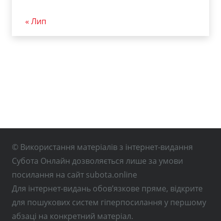
« Лип
© Використання матеріалів з інтернет-видання
Субота Онлайн дозволяється лише за умови
посилання на сайт subota.online
Для інтернет-видань обов’язкове пряме, відкрите
для пошукових систем гіперпосилання у першому
абзаці на конкретний матеріал.