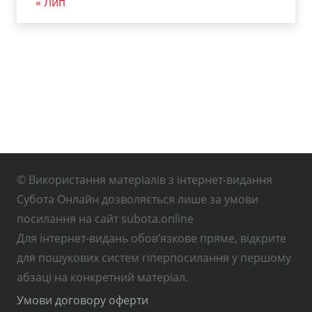
« Лип
© Використання матеріалів з інтернет-видання
Субота Онлайн дозволяється лише за умови
посилання на сайт subota.online
Для інтернет-видань обов’язкове пряме, відкрите
для пошукових систем гіперпосилання у першому
абзаці на конкретний матеріал.
Умови договору оферти