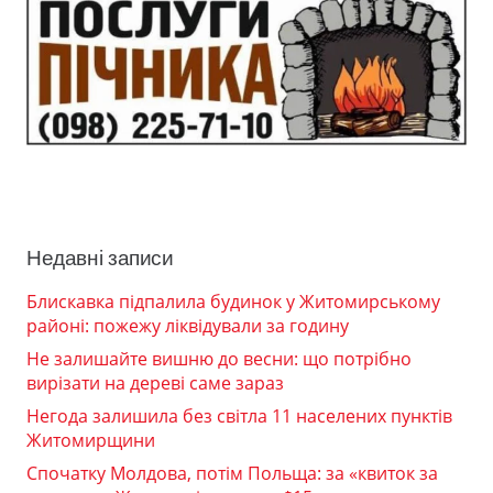
Недавні записи
Блискавка підпалила будинок у Житомирському
районі: пожежу ліквідували за годину
Не залишайте вишню до весни: що потрібно
вирізати на дереві саме зараз
Негода залишила без світла 11 населених пунктів
Житомирщини
Спочатку Молдова, потім Польща: за «квиток за