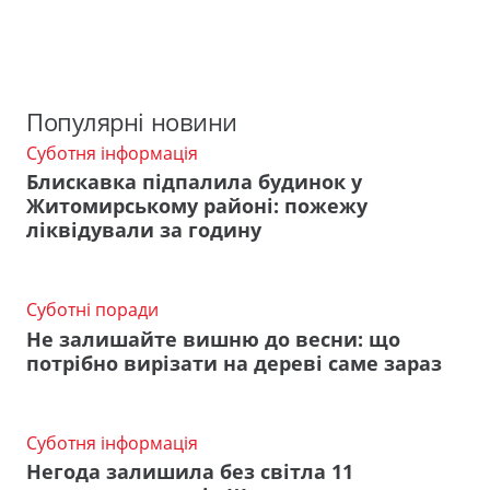
Популярні новини
Суботня інформація
Блискавка підпалила будинок у
Житомирському районі: пожежу
ліквідували за годину
Суботні поради
Не залишайте вишню до весни: що
потрібно вирізати на дереві саме зараз
Суботня інформація
Негода залишила без світла 11