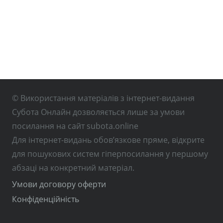
© Використання матеріалів з інтернет-видання
Субота Онлайн дозволяється лише за умови
посилання на сайт subota.online
Для інтернет-видань обов’язкове пряме, відкрите
для пошукових систем гіперпосилання у першому
абзаці на конкретний матеріал.
Умови договору оферти
Конфіденційність