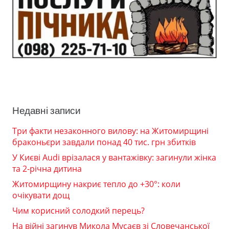
Недавні записи
Три факти незаконного вилову: на Житомирщині
браконьєри завдали понад 40 тис. грн збитків
У Києві Audi врізалася у вантажівку: загинули жінка
та 2-річна дитина
Житомирщину накриє тепло до +30°: коли
очікувати дощ
Чим корисний солодкий перець?
На війні загинув Микола Мусаєв зі Словечанської