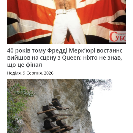
40 років тому Фредді Мерк’юрі востаннє
вийшов на сцену з Queen: ніхто не знав,
що це фінал
Неділя, 9 Серпня, 2026