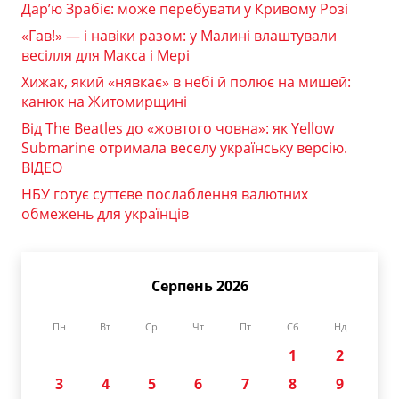
Дар’ю Зрабіє: може перебувати у Кривому Розі
«Гав!» — і навіки разом: у Малині влаштували
весілля для Макса і Мері
Хижак, який «нявкає» в небі й полює на мишей:
канюк на Житомирщині
Від The Beatles до «жовтого човна»: як Yellow
Submarine отримала веселу українську версію.
ВІДЕО
НБУ готує суттєве послаблення валютних
обмежень для українців
Серпень 2026
Пн
Вт
Ср
Чт
Пт
Сб
Нд
1
2
3
4
5
6
7
8
9