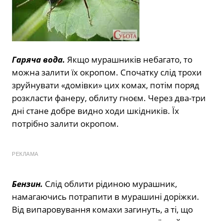
Гаряча вода.
Якщо мурашників небагато, то
можна залити їх окропом. Спочатку слід трохи
зруйнувати «домівки» цих комах, потім поряд
розкласти фанеру, облиту гноєм. Через два-три
дні стане добре видно ходи шкідників. Їх
потрібно залити окропом.
РЕКЛАМА
Бензин.
Слід облити рідиною мурашник,
намагаючись потрапити в мурашині доріжки.
Від випаровування комахи загинуть, а ті, що