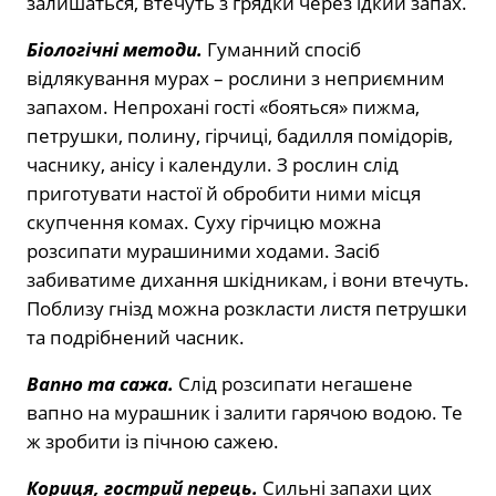
залишаться, втечуть з грядки через їдкий запах.
Біологічні методи.
Гуманний спосіб
відлякування мурах – рослини з неприємним
запахом. Непрохані гості «бояться» пижма,
петрушки, полину, гірчиці, бадилля помідорів,
часнику, анісу і календули. З рослин слід
приготувати настої й обробити ними місця
скупчення комах. Суху гірчицю можна
розсипати мурашиними ходами. Засіб
забиватиме дихання шкідникам, і вони втечуть.
Поблизу гнізд можна розкласти листя петрушки
та подрібнений часник.
Вапно та сажа.
Слід розсипати негашене
вапно на мурашник і залити гарячою водою. Те
ж зробити із пічною сажею.
Кориця, гострий перець.
Сильні запахи цих