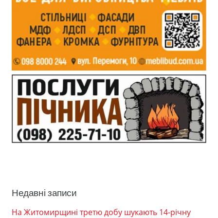
Недавні записи
На Житомирщині третю добу шукають 14-річну