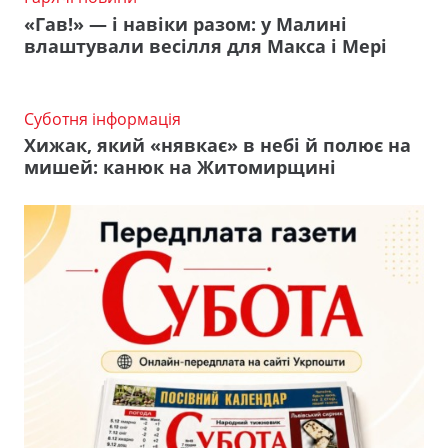
«Гав!» — і навіки разом: у Малині
влаштували весілля для Макса і Мері
Суботня інформація
Хижак, який «нявкає» в небі й полює на
мишей: канюк на Житомирщині