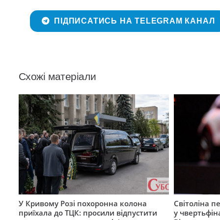
ПІДПИСАТИСЬ НА TELEGRAM КАНАЛ
Схожі матеріали
У Кривому Розі похоронна колона
Світоліна п
приїхала до ТЦК: просили відпустити
у чвертьфін