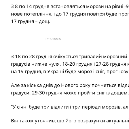
З 8 по 14 грудня встановляться морози на рівні -9
нове потепління, і до 17 грудня повітря буде про
17 грудня – дощ.
РЕКЛАМА
З 18 по 28 грудня очікується тривалий морозний 
градусів нижче нуля. 18-20 грудня і 27-28 грудня
на 19 грудня, в Україні буде мороз і сніг, прогно
Але за кілька днів до Нового року почнеться від
градуси. 29-30 грудня може пройти сніг із дощем.
“У січні буде три відлиги і три періоди морозів, 
Він також уточнив, що його розрахунки актуальні