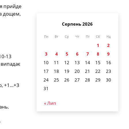
дня прийде
із дощем,
Серпень 2026
Пн
Вт
Ср
Чт
Пт
Сб
Нд
1
2
3
4
5
6
7
8
9
10-13
10
11
12
13
14
15
16
й випадає
17
18
19
20
21
22
23
24
25
26
27
28
29
30
ю, +1…+3
31
« Лип
ань.
.