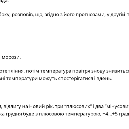
ада.
ку, розповів, що, згідно з його прогнозами, у другій 
ні морози.
отепління, потім температура повітря знову знизиться
ні температури можуть спостерігатися і вдень.
відлигу на Новий рік, три “плюсових” і два “мінусови
ка грудня буде з плюсовою температурою, +4…+5 граду