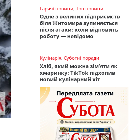
Гарячі новини
,
Топ новини
Одне з великих підприємств
біля Житомира зупиняється
після атаки: коли відновить
роботу — невідомо
Кулінарія
,
Суботні поради
Хліб, який можна зім’яти як
хмаринку: TikTok підхопив
новий кулінарний хіт