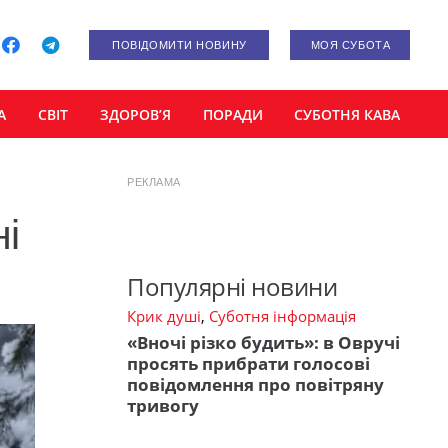
ПОВІДОМИТИ НОВИНУ
МОЯ СУБОТА
А
СВІТ
ЗДОРОВ’Я
ПОРАДИ
СУБОТНЯ КАВА
РЕКЛАМА
ні
Популярні новини
Крик душі
,
Суботня інформація
«Вночі різко будить»: в Овручі
просять прибрати голосові
повідомлення про повітряну
тривогу