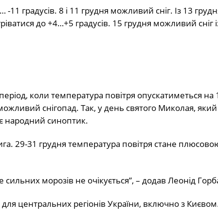
… -11 градусів. 8 і 11 грудня можливий сніг. Із 13 гру
гріватися до +4…+5 градусів. 15 грудня можливий сніг 
період, коли температура повітря опускатиметься на 
 можливий снігопад. Так, у день святого Миколая, яки
зує народний синоптик.
лига. 29-31 грудня температура повітря стане плюсово
але сильних морозів не очікується”, – додав Леонід Горб
 для центральних регіонів України, включно з Києвом