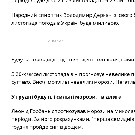
періодів буде два: 21-23 листопада і 25-27 листоп
Народний синоптик Володимир Деркач, зі свого бо
листопада погода в Україні буде мінливою.
РЕКЛАМА
Будуть і холодні дощі, і періоди потепління, і ніч
З 20-х чисел листопада він прогнозує невелике п
суттєво. Вночі можливі невеликі морози. Негатив
У грудні будуть і сильні морози, і відлига
Леонід Горбань спрогнозував морози на Миколая, 
періоди. За його розрахунками, “перша семиднів
грудня пройде сніг із дощем.