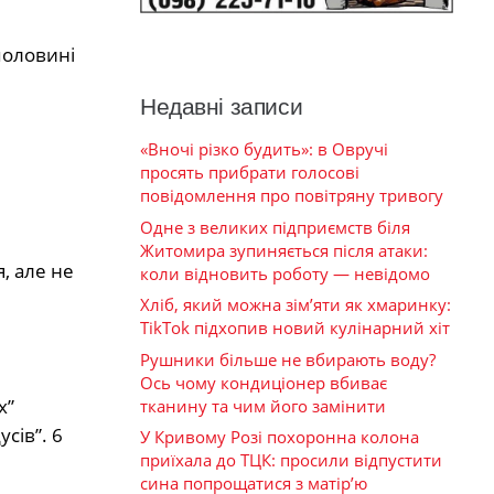
половині
Недавні записи
«Вночі різко будить»: в Овручі
просять прибрати голосові
повідомлення про повітряну тривогу
Одне з великих підприємств біля
Житомира зупиняється після атаки:
, але не
коли відновить роботу — невідомо
Хліб, який можна зім’яти як хмаринку:
TikTok підхопив новий кулінарний хіт
Рушники більше не вбирають воду?
Ось чому кондиціонер вбиває
х”
тканину та чим його замінити
сів”. 6
У Кривому Розі похоронна колона
приїхала до ТЦК: просили відпустити
сина попрощатися з матір’ю