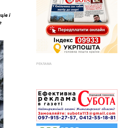
ців і
е
РЕКЛАМА