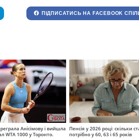
ПІДПИСАТИСЬ НА FACEBOOK СПІЛ
ереграла Анісімову і вийшла
Пенсія у 2026 році: скільки с
ал WTA 1000 у Торонто.
потрібно у 60, 63 і 65 років