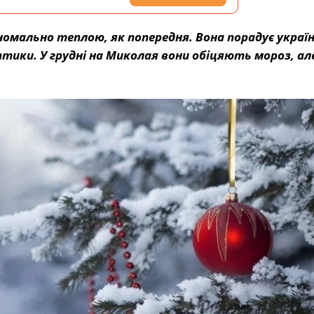
номально теплою, як попередня. Вона порадує україн
тики. У грудні на Миколая вони обіцяють мороз, ал