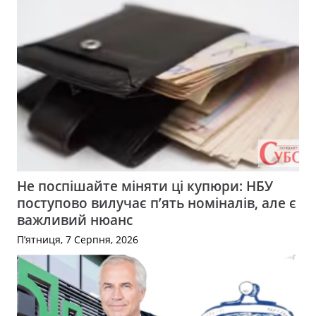
Не поспішайте міняти ці купюри: НБУ
поступово вилучає п’ять номіналів, але є
важливий нюанс
П’ятниця, 7 Серпня, 2026