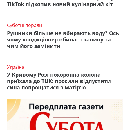
TikTok підхопив новий кулінарний хіт
Суботні поради
Рушники більше не вбирають воду? Ось
чому кондиціонер вбиває тканину та
чим його замінити
Україна
У Кривому Розі похоронна колона
приїхала до ТЦК: просили відпустити
сина попрощатися з матір’ю