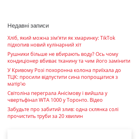
Недавні записи
Хліб, який можна зім’яти як хмаринку: TikTok
підхопив новий кулінарний хіт
Рушники більше не вбирають воду? Ось чому
кондиціонер вбиває тканину та чим його замінити
У Кривому Розі похоронна колона приїхала до
ТЦК: просили відпустити сина попрощатися з
матір’ю
Світоліна переграла Анісімову і вийшла у
чвертьфінал WTA 1000 у Торонто. Відео
Забудьте про забитий злив: одна склянка солі
прочистить труби за 20 хвилин