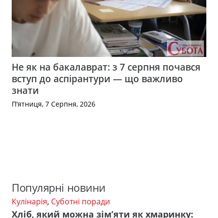
Не як на бакалаврат: з 7 серпня почався
вступ до аспірантури — що важливо
знати
П’ятниця, 7 Серпня, 2026
Популярні новини
Кулінарія
,
Суботні поради
Хліб, який можна зім’яти як хмаринку: