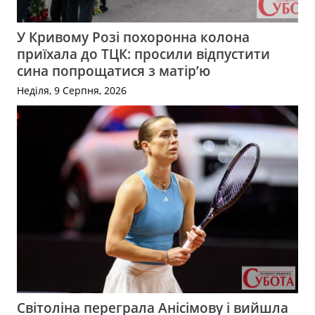
У Кривому Розі похоронна колона
приїхала до ТЦК: просили відпустити
сина попрощатися з матір’ю
Неділя, 9 Серпня, 2026
Світоліна переграла Анісімову і вийшла