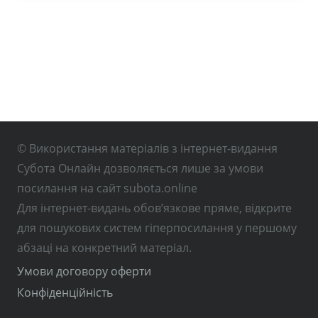
© Використання матеріалів з інтернет-видання
Субота Онлайн дозволяється лише за умови
посилання на сайт subota.online
Для інтернет-видань обов’язкове пряме, відкрите
для пошукових систем гіперпосилання у першому
абзаці на конкретний матеріал.
Умови договору оферти
Конфіденційність