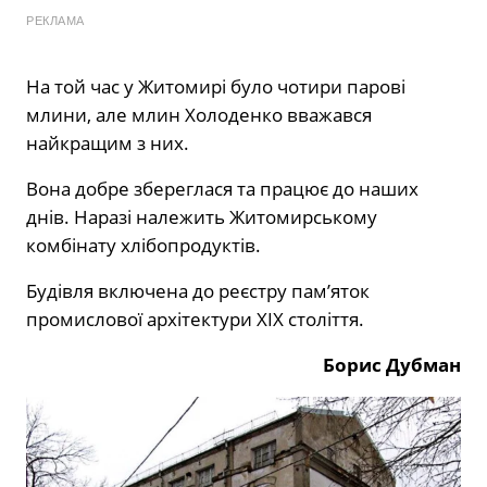
РЕКЛАМА
На той час у Житомирі було чотири парові
млини, але млин Холоденко вважався
найкращим з них.
Вона добре збереглася та працює до наших
днів. Наразі належить Житомирському
комбінату хлібопродуктів.
Будівля включена до реєстру пам’яток
промислової архітектури XIX століття.
Борис Дубман