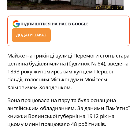
ПІДПИШІТЬСЯ НА НАС В GOOGLE
ДОДАТИ ЗАРАЗ
Майже наприкінці вулиці Перемоги стоїть стара
цегляна будівля млина (будинок № 84), зведена
1893 року житомирським купцем Першої
гільдії, голосним Міської думи Мойсеєм
Хаїмовичем Холоденком.
Вона працювала на пару та була оснащена
англійським обладнанням. За даними Пам’ятної
книжки Волинської губернії на 1912 рік на
цьому млині працювало 48 робітників.