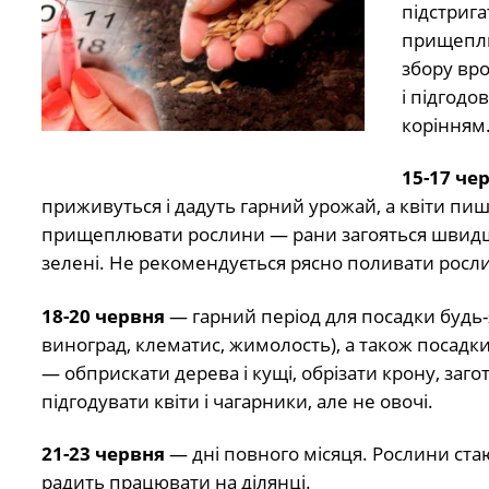
підстригат
прищеплю
збору вр
і підгодо
корінням
15-17 че
приживуться і дадуть гарний урожай, а квіти пи
прищеплювати рослини — рани загояться швидше,
зелені. Не рекомендується рясно поливати росли
18-20 червня
— гарний період для посадки будь-я
виноград, клематис, жимолость), а також посадк
— обприскати дерева і кущі, обрізати крону, заг
підгодувати квіти і чагарники, але не овочі.
21-23 червня
— дні повного місяця. Рослини ст
радить працювати на ділянці.