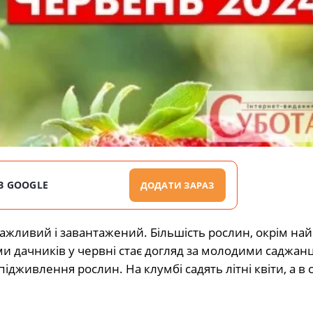
В GOOGLE
ДОДАТИ ЗАРАЗ
ажливий і завантажений. Більшість рослин, окрім най
и дачників у червні стає догляд за молодими саджан
ідживлення рослин. На клумбі садять літні квіти, а в 