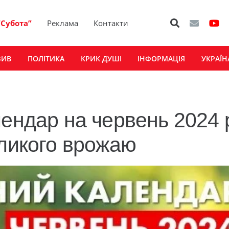
“Субота”
Реклама
Контакти
ЗИВ
ПОЛІТИКА
КРИК ДУШІ
ІНФОРМАЦІЯ
УКРАЇН
ендар на червень 2024 
еликого врожаю