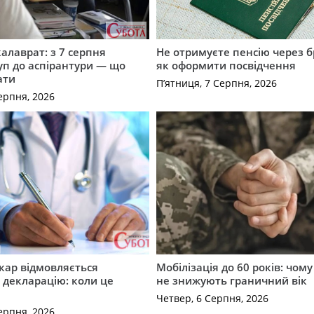
калаврат: з 7 серпня
Не отримуєте пенсію через б
уп до аспірантури — що
як оформити посвідчення
ати
П’ятниця, 7 Серпня, 2026
ерпня, 2026
кар відмовляється
Мобілізація до 60 років: чому
 декларацію: коли це
не знижують граничний вік
Четвер, 6 Серпня, 2026
ерпня, 2026