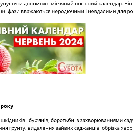
е упустити допоможе місячний посівний календар. Він
ісячні фази вважаються неродючими і невдалими для р
 року
кідників і бур’янів, боротьби із захворюваннями саду 
 ґрунту, видалення зайвих саджанців, обрізка хвори