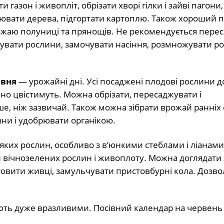
и газон і живопліт, обрізати хворі гілки і зайві пагони,
вати дерева, підгортати картоплю. Також хороший п
ожаю полуниці та прянощів. Не рекомендується пере
вувати рослини, замочувати насіння, розмножувати р
.
рвня
— урожайні дні. Усі посаджені плодові рослини 
шно цвістимуть. Можна обрізати, пересаджувати і
 ніж зазвичай. Також можна зібрати врожай ранніх о
ни і удобрювати органікою.
ких рослин, особливо з в’юнкими стеблами і ліанами 
и вічнозелених рослин і живоплоту. Можна доглядати 
отовити живці, замульчувати пристовбурні кола. Дозв
ають дуже вразливими. Посівний календар на червень