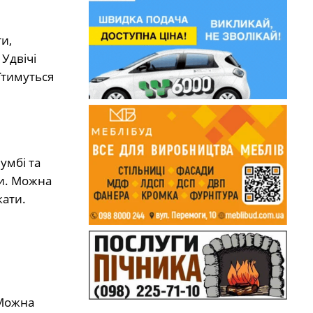
и,
Удвічі
їтимуться
умбі та
ми. Можна
кати.
 Можна