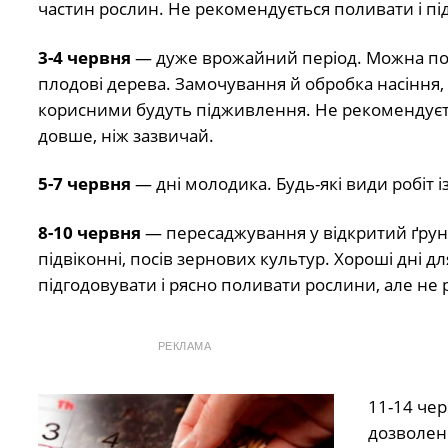
частин рослин. Не рекомендується поливати і під
3-4 червня
— дуже врожайний період. Можна посад
плодові дерева. Замочування й обробка насіння, 
корисними будуть підживлення. Не рекомендуєть
довше, ніж зазвичай.
5-7 червня
— дні молодика. Будь-які види робіт
8-10 червня
— пересаджування у відкритий ґрунт
підвіконні, посів зернових культур. Хороші дні 
підгодовувати і рясно поливати рослини, але не 
РЕКЛАМА
11-14 че
дозволено