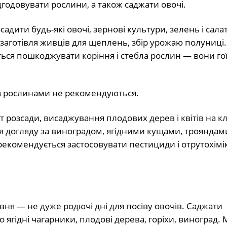
годовувати рослини, а також саджати овочі.
ити будь-які овочі, зернові культури, зелень і салат
заготівля живців для щеплень, збір урожаю полуниці. 
ся пошкоджувати коріння і стебла рослин — вони го
 із рослинами не рекомендуються.
 розсади, висаджування плодових дерев і квітів на кл
для догляду за виноградом, ягідними кущами, троянда
рекомендується застосовувати пестициди і отрутохімі
рвня
— не дуже родючі дні для посіву овочів. Саджати
 ягідні чагарники, плодові дерева, горіхи, виноград.