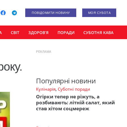
ПОВІДОМИТИ НОВИНУ
МОЯ СУБОТА
А
СВІТ
ЗДОРОВ’Я
ПОРАДИ
СУБОТНЯ КАВА
РЕКЛАМА
року.
Популярні новини
Кулінарія
,
Суботні поради
Огірки тепер не ріжуть, а
розбивають: літній салат, який
став хітом соцмереж