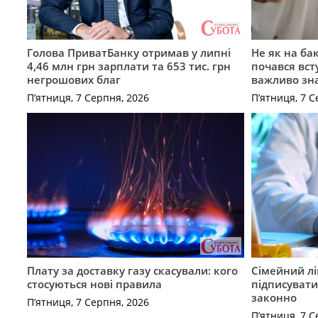
Голова ПриватБанку отримав у липні
Не як на ба
4,46 млн грн зарплати та 653 тис. грн
почався вст
негрошових благ
важливо зн
П’ятниця, 7 Серпня, 2026
П’ятниця, 7 С
Плату за доставку газу скасували: кого
Сімейний лі
стосуються нові правила
підписувати
законно
П’ятниця, 7 Серпня, 2026
П’ятниця, 7 С