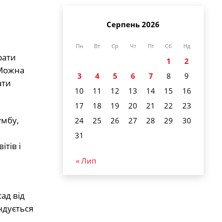
Серпень 2026
Пн
Вт
Ср
Чт
Пт
Сб
Нд
рати
1
2
 Можна
3
4
5
6
7
8
9
ати
10
11
12
13
14
15
16
17
18
19
20
21
22
23
умбу,
24
25
26
27
28
29
30
31
тів і
« Лип
ад від
ндується