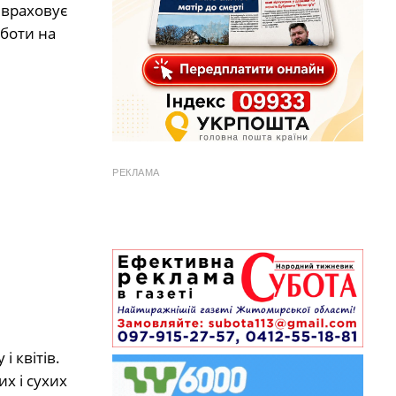
 враховує
оботи на
РЕКЛАМА
і квітів.
х і сухих