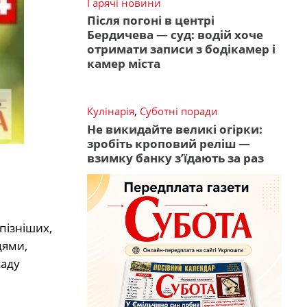
Гарячі новини
Після погоні в центрі
Бердичева — суд: водій хоче
отримати записи з бодікамер і
камер міста
Кулінарія
,
Суботні поради
Не викидайте великі огірки:
зробіть кроповий реліш —
взимку банку з’їдають за раз
пізніших,
цями,
саду