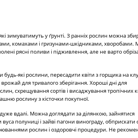
які зимуватимуть у ґрунті. З ранніх рослин можна зби
нами, комахами і гризунами-шкідниками, хворобами.
олені рясні поливи і підживлення, але не варто обріз
 будь-які рослини, пересадити квіти з горщика на кл
 врожай для тривалого зберігання. Хороші дні для
ин, схрещування сортів і висаджування тропічних кві
ашню рослину з кісточки покупної.
е дуже вдалі. Можна доглядати за ділянкою, зайнятися
вуса полуниці і зайві пагони винограду, обприскати с
орюваннями рослин і оздоровчі процедури. Не рекоме