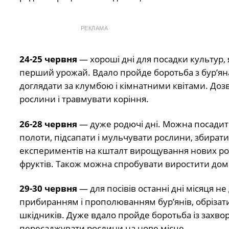
РЕКЛАМА
24-25 червня
— хороші дні для посадки культур, 
перший урожай. Вдало пройде боротьба з бур’я
доглядати за клумбою і кімнатними квітами. Дозв
рослини і травмувати коріння.
26-28 червня
— дуже родючі дні. Можна посадити
полоти, підсапати і мульчувати рослини, збирати
експериментів на кшталт вирощування нових росл
фруктів. Також можна спробувати виростити дом
29-30 червня
— для посівів останні дні місяця н
прибиранням і прополюванням бур’янів, обрізати 
шкідників. Дуже вдало пройде боротьба із захв
пересаджувати рослини на нове місце.