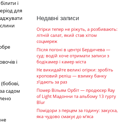
 білити і
еріод для
саджувати
Недавні записи
ослини
Огірки тепер не ріжуть, а розбивають:
літній салат, який став хітом
соцмереж
добре
Після погоні в центрі Бердичева —
суд: водій хоче отримати записи з
вочів і
бодікамер і камер міста
Не викидайте великі огірки: зробіть
кроповий реліш — взимку банку
з’їдають за раз
(бобові,
Помер Вільям Орбіт — продюсер Ray
за садом
of Light Мадонни та альбому 13 гурту
олено
Blur
Помідори з перцем за годину: закуска,
яка чудово смакує до м’яса
 не