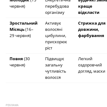
червня)
перебудова
краще
організму
відкласти
Зростальний
Активує
Стрижка для
Місяць
(16–
волосяні
довжини,
29 червня)
цибулини,
фарбування
прискорює
ріст
Повня
(30
Підвищує
Легкий
червня)
загальну
оздоровчий
чутливість
догляд, маски
волосся
РЕКЛАМА