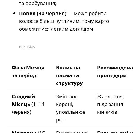
та фарбування;
Повня (30 червня)
— може робити
волосся більш чутливим, тому варто
обмежитися легким доглядом.
РЕКЛАМА
Фаза Місяця
Вплив на
Рекомендова
та період
пасма та
процедури
структуру
Спадний
Зміцнює
Живлення,
Місяць
(1–14
корені,
підрізання
червня)
уповільнює
кінчиків
ріст
Молодик
(15
Енергетична
Будь-які змін