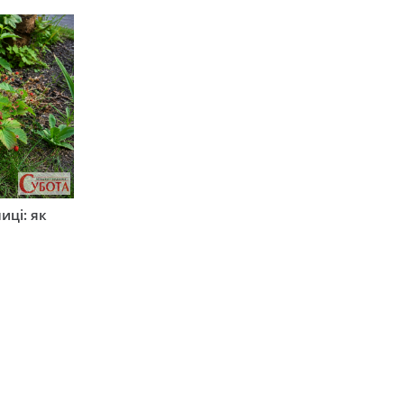
иці: як