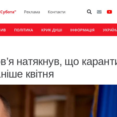
“Субота”
Реклама
Контакти
ЗИВ
ПОЛІТИКА
КРИК ДУШІ
ІНФОРМАЦІЯ
УКРАЇН
в’я натякнув, що карант
аніше квітня