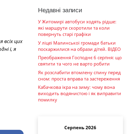
Недавні записи
У Житомирі автобуси ходять рідше:
які маршрути скоротили та коли
повернуть старі графіки
 всіх цих
У ліцеї Малинської громади батьки
ні і, я
поскаржилися на образи дітей. ВІДЕО
Преображення Господнє 6 серпня: що
святити та чого не варто робити
Як розслабити втомлену спину перед
сном: проста вправа та застереження
Кабачкова ікра на зиму: чому вона
виходить водянистою і як виправити
помилку
Серпень 2026