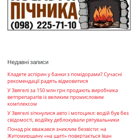
Недавні записи
Кладете аспірин у банки з помідорами? Сучасні
рекомендації радять відмовитися
У Звягелі за 150 млн грн продають виробника
ветпрепаратів із великим промисловим
комплексом
У Звягелі зіткнулися авто і мотоцикл: водій був без
свідомості, водійку деблокували рятувальники
Понад рік вважався зниклим безвісти: на
Житомирщину «на щиті» повертається Іван