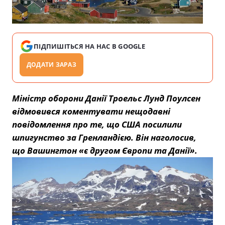
ПІДПИШІТЬСЯ НА НАС В GOOGLE
ДОДАТИ ЗАРАЗ
Міністр оборони Данії Троельс Лунд Поулсен
відмовився коментувати нещодавні
повідомлення про те, що США посилили
шпигунство за Гренландією. Він наголосив,
що Вашингтон «є другом Європи та Данії».