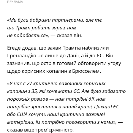
РЕКЛАМА
«Ми були добрими партнерами, але те,
що Трамп робить зараз, нам
не подобається»,
— сказав він.
Егеде додав, що заяви Трампа наблизили
Гренландію не лише до Данії, а й до ЄС. Він
зазначив, що острів готовий обговорити угоду
щодо корисних копалин з Брюсселем.
«У нас є 27 критично важливих корисних
копалин з 35, які хоче мати ЄС. Але було забагато
порожніх розмов — нам потрібні дії, нам
потрібне зростання в нашій країні, і [якщо] ЄС
або США хочуть наші критично важливі
матеріали, їм потрібно поговорити з нами»,
—
сказав віцепрем’єр-міністр.