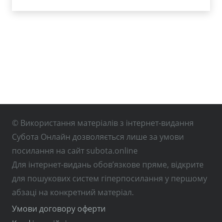
© Використання матеріалів з інтернет-видання
Субота Онлайн дозволяється лише за умови
посилання на сайт subota.online
Для інтернет-видань обов’язкове пряме, відкрите
для пошукових систем гіперпосилання у першому
абзаці на конкретний матеріал.
Умови договору оферти