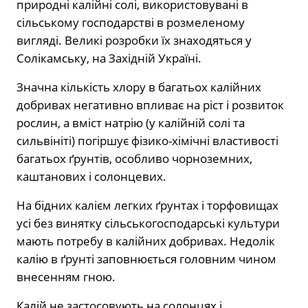
природні калійні солі, використовувані в
сільському господарстві в розмеленому
вигляді. Великі розробки їх знаходяться у
Солікамську, на Західній Україні.
Значна кількість хлору в багатьох калійних
добривах негативно впливає на ріст і розвиток
рослин, а вміст натрію (у калійній солі та
сильвініті) погіршує фізико-хімічні властивості
багатьох ґрунтів, особливо чорноземних,
каштанових і солонцевих.
На бідних калієм легких ґрунтах і торфовищах
усі без винятку сільськогосподарські культури
мають потребу в калійних добривах. Недолік
калію в ґрунті заповнюється головним чином
внесенням гною.
Калій не застосовують на солонцях і