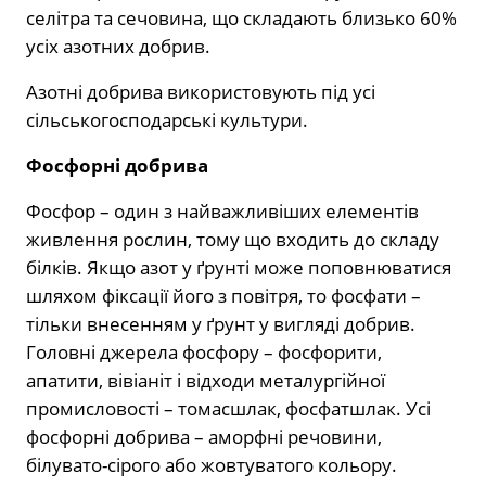
селітра та сечовина, що складають близько 60%
усіх азотних добрив.
Азотні добрива використовують під усі
сільськогосподарські культури.
Фосфорні добрива
Фосфор – один з найважливіших елементів
живлення рослин, тому що входить до складу
білків. Якщо азот у ґрунті може поповнюватися
шляхом фіксації його з повітря, то фосфати –
тільки внесенням у ґрунт у вигляді добрив.
Головні джерела фосфору – фосфорити,
апатити, вівіаніт і відходи металургійної
промисловості – томасшлак, фосфатшлак. Усі
фосфорні добрива – аморфні речовини,
білувато-сірого або жовтуватого кольору.