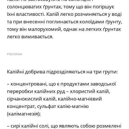
солонцюватих ґрунтах, тому що він погіршує
їхні властивості. Калій легко розчиняється у воді
та при внесенні поглинається колоїдами ґрунту,
тому він малорухомий, однак на легких ґрунтах
легко вимивається.
РЕКЛАМА
Калійні добрива підрозділяються на три групи:
– концентровані, що є продуктами заводської
переробки калійних руд – хлористий калій,
сірчанокислий калій, калійно-магнієвий
концентрат, сульфат калію-магнію
(калімагнезія);
– сирі калійні солі, що являють собою розмелені