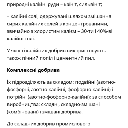
природні калійні руди – каїніт, сильвініт;
– калійні солі, одержувані шляхом змішання
сирих калійних солей з концентрованими,
звичайно з хлористим калієм – 30-ти і 40%-ві
калійні солі.
У якості калійних добрив використовують
також пічний попіл і цементний пил.
Комплексні добрива
Їх підрозділяють за складом: подвійні (азотно-
фосфорні, азотно-калійні, фосфорно-калійні) і
потрійні (азотно-фосфорно-калійні); за способом
виробництва: складні, складно-змішані
(комбіновані) і змішані добрива.
До складних добрив промислового