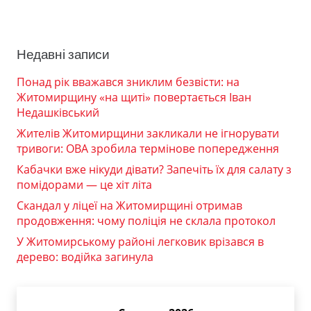
Недавні записи
Понад рік вважався зниклим безвісти: на
Житомирщину «на щиті» повертається Іван
Недашківський
Жителів Житомирщини закликали не ігнорувати
тривоги: ОВА зробила термінове попередження
Кабачки вже нікуди дівати? Запечіть їх для салату з
помідорами — це хіт літа
Скандал у ліцеї на Житомирщині отримав
продовження: чому поліція не склала протокол
У Житомирському районі легковик врізався в
дерево: водійка загинула