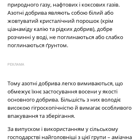
природного газу, нафтових і коксових газів.
Азотні добрива являють собою білий або
жовтуватий кристалічний порошок (крім
ціанаміду калію та рідких добрив), добре
розчинні у воді, не поглинаються або слабко
поглинаються ґрунтом.
РЕКЛАМА
Тому азотні добрива легко вимиваються, що
обмежує їхнє застосування восени у якості
основного добрива. Більшість з них володіє
високою гігроскопічністю й вимагає особливого
впакування та зберігання.
За випуском і використанням у сільському
господарстві найголовніші з цієї групи – аміачна