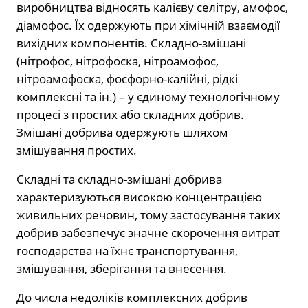
виробництва відносять калієву селітру, амофос,
діамофос. Їх одержують при хімічній взаємодії
вихідних компонентів. Складно-змішані
(нітрофос, нітрофоска, нітроамофос,
нітроамофоска, фосфорно-калійні, рідкі
комплексні та ін.) – у єдиному технологічному
процесі з простих або складних добрив.
Змішані добрива одержують шляхом
змішування простих.
Складні та складно-змішані добрива
характеризуються високою концентрацією
живильних речовин, тому застосування таких
добрив забезпечує значне скорочення витрат
господарства на їхнє транспортування,
змішування, зберігання та внесення.
До числа недоліків комплексних добрив