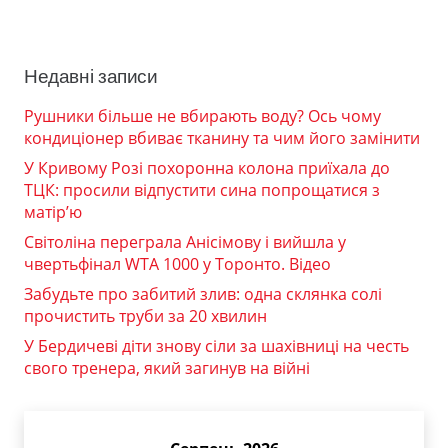
Недавні записи
Рушники більше не вбирають воду? Ось чому
кондиціонер вбиває тканину та чим його замінити
У Кривому Розі похоронна колона приїхала до
ТЦК: просили відпустити сина попрощатися з
матір’ю
Світоліна переграла Анісімову і вийшла у
чвертьфінал WTA 1000 у Торонто. Відео
Забудьте про забитий злив: одна склянка солі
прочистить труби за 20 хвилин
У Бердичеві діти знову сіли за шахівниці на честь
свого тренера, який загинув на війні