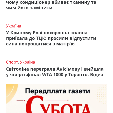
чому кондиціонер вбиває тканину та
чим його замінити
Україна
У Кривому Розі похоронна колона
приїхала до ТЦК: просили відпустити
сина попрощатися з матір’ю
Спорт
,
Україна
Світоліна переграла Анісімову і вийшла
у чвертьфінал WTA 1000 у Торонто. Відео