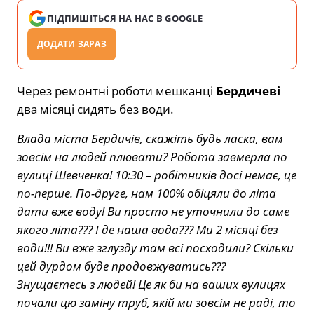
ПІДПИШІТЬСЯ НА НАС В GOOGLE
ДОДАТИ ЗАРАЗ
Через ремонтні роботи мешканці
Бердичеві
два місяці сидять без води.
Влада міста Бердичів, скажіть будь ласка, вам
зовсім на людей плювати? Робота завмерла по
вулиці Шевченка! 10:30 – робітників досі немає, це
по-перше. По-друге, нам 100% обіцяли до літа
дати вже воду! Ви просто не уточнили до саме
якого літа??? І де наша вода??? Ми 2 місяці без
води!!! Ви вже зглузду там всі посходили? Скільки
цей дурдом буде продовжуватись???
Знущаєтесь з людей! Це як би на ваших вулицях
почали цю заміну труб, якій ми зовсім не раді, то