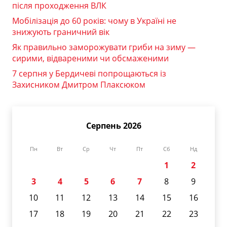
після проходження ВЛК
Мобілізація до 60 років: чому в Україні не
знижують граничний вік
Як правильно заморожувати гриби на зиму —
сирими, відвареними чи обсмаженими
7 серпня у Бердичеві попрощаються із
Захисником Дмитром Плаксюком
Серпень 2026
Пн
Вт
Ср
Чт
Пт
Сб
Нд
1
2
3
4
5
6
7
8
9
10
11
12
13
14
15
16
17
18
19
20
21
22
23