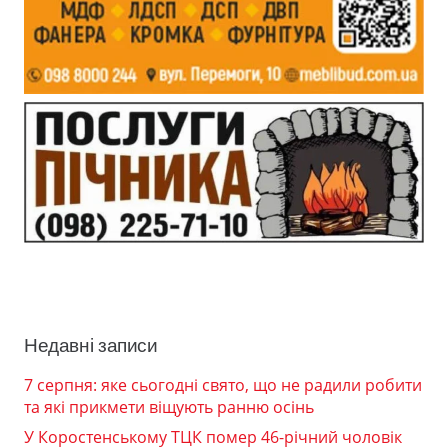
Недавні записи
7 серпня: яке сьогодні свято, що не радили робити
та які прикмети віщують ранню осінь
У Коростенському ТЦК помер 46-річний чоловік