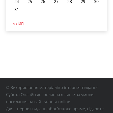
24
25
26
27
28
29
30
31
« Лип
© Використання матеріалів з інтернет-видання
Субота Онлайн дозволяється лише за умови
посилання на сайт subota.online
Для інтернет-видань обов’язкове пряме, відкрите