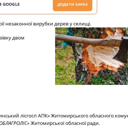
В GOOGLE
ДОДАТИ ЗАРАЗ
ії незаконної вирубки дерев у селищі.
зівку двом
улинський лісгосп АПК» Житомирського обласного ком
БЛАГРОЛІС»
Житомирської обласної ради.