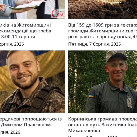
ників на Житомирщині
Від 159 до 1609 грн за гектар:
комендації: що треба
громади Житомирщини сьог
18:00 11 серпня
розіграють в оренду понад 4
ерпня, 2026
П’ятниця, 7 Серпня, 2026
Бердичеві попрощаються із
Корнинська громада провела
 Дмитром Плаксюком
останню путь Захисника Іва
Михальченка
рпня, 2026