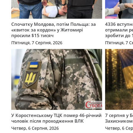
Спочатку Молдова, потім Польща: за
4336 вступ
«квиток за кордон» у Житомирі
отримали ре
просили $15 тисяч
зробити до 
П’ятниця, 7 Серпня, 2026
П’ятниця, 7 С
У Коростенському ТЦК помер 46-річний
7 серпня у 
чоловік після проходження ВЛК
Захисником
Четвер, 6 Серпня, 2026
Четвер, 6 Се