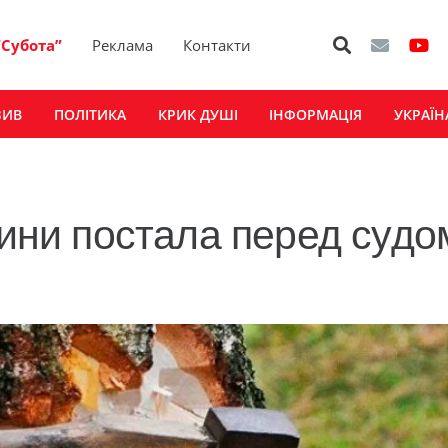
“Субота”
Реклама
Контакти
ЗИВ
ПОЛІТИКА
КРИК ДУШІ
ІНФОРМАЦІЯ
УКРАЇН
и постала перед судо