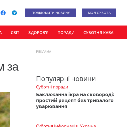
ПОВІДОМИТИ НОВИНУ
МОЯ СУБОТА
А
СВІТ
ЗДОРОВ’Я
ПОРАДИ
СУБОТНЯ КАВА
РЕКЛАМА
м за
Популярні новини
Суботні поради
Баклажанна ікра на сковороді:
простий рецепт без тривалого
уварювання
Суботня інформація
,
Україна