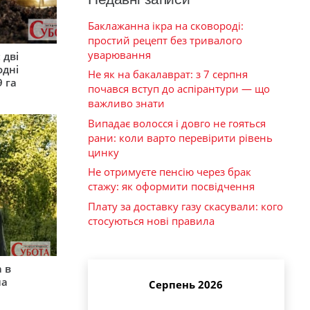
Баклажанна ікра на сковороді:
простий рецепт без тривалого
уварювання
 дві
одні
Не як на бакалаврат: з 7 серпня
9 га
почався вступ до аспірантури — що
важливо знати
Випадає волосся і довго не гояться
рани: коли варто перевірити рівень
цинку
Не отримуєте пенсію через брак
стажу: як оформити посвідчення
Плату за доставку газу скасували: кого
стосуються нові правила
 в
на
Серпень 2026