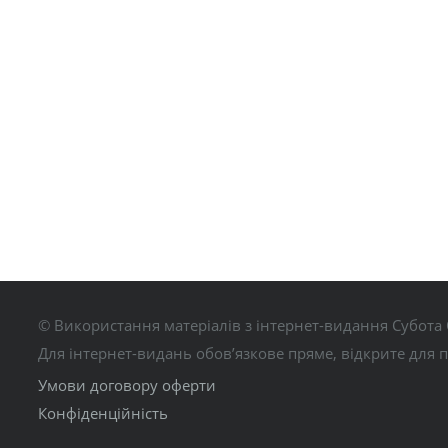
© Використання матеріалів з інтернет-видання Субота 
Для інтернет-видань обов’язкове пряме, відкрите для 
Умови договору оферти
Конфіденційність