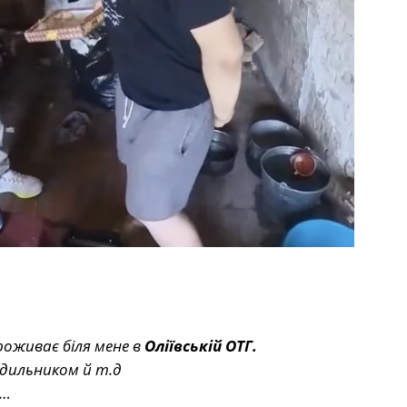
роживає біля мене в
Оліївській ОТГ.
дильником й т.д
і…