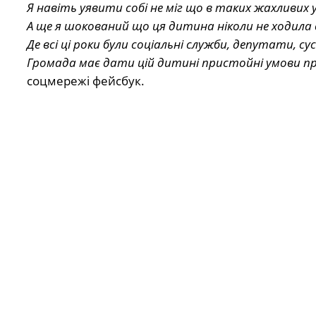
Я навіть уявити собі не міг що в таких жахливи
А ще я шокований що ця дитина ніколи не ходила 
Де всі ці роки були соціальні служби, депутати, су
Громада має дати цій дитині пристойні умови про
соцмережі фейсбук.