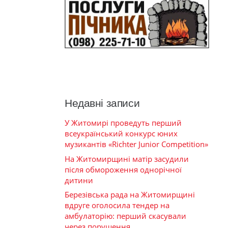
Недавні записи
У Житомирі проведуть перший
всеукраїнський конкурс юних
музикантів «Richter Junior Competition»
На Житомирщині матір засудили
після обмороження однорічної
дитини
Березівська рада на Житомирщині
вдруге оголосила тендер на
амбулаторію: перший скасували
через порушення