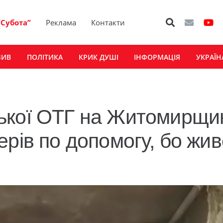
“Субота”
Реклама
Контакти
ЗИВ
ПОЛІТИКА
КРИК ДУШІ
ІНФОРМАЦІЯ
УКРАЇН
ької ОТГ на Житомирщи
рів по допомогу, бо жив