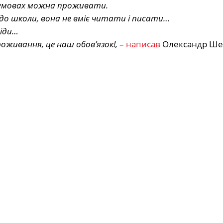
х умовах можна проживати.
до школи, вона не вміє читати і писати…
сіди…
живання, це наш обовʼязок!,
–
написав
Олександр Ше