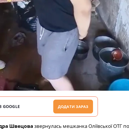
В GOOGLE
ДОДАТИ ЗАРАЗ
дра Швецова
звернулась мешканка Оліївської ОТГ п