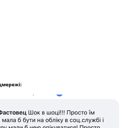
цмережі: