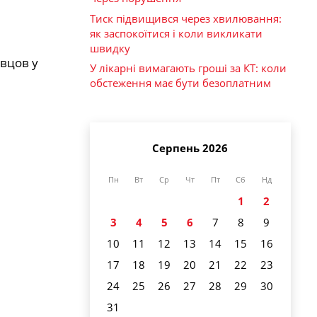
Тиск підвищився через хвилювання:
як заспокоїтися і коли викликати
швидку
вцов у
У лікарні вимагають гроші за КТ: коли
обстеження має бути безоплатним
Серпень 2026
Пн
Вт
Ср
Чт
Пт
Сб
Нд
1
2
3
4
5
6
7
8
9
10
11
12
13
14
15
16
17
18
19
20
21
22
23
24
25
26
27
28
29
30
31