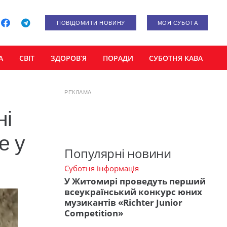
ПОВІДОМИТИ НОВИНУ
МОЯ СУБОТА
А
СВІТ
ЗДОРОВ’Я
ПОРАДИ
СУБОТНЯ КАВА
РЕКЛАМА
ні
е у
Популярні новини
Суботня інформація
У Житомирі проведуть перший
всеукраїнський конкурс юних
музикантів «Richter Junior
Competition»