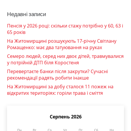
Недавні записи
Пенсія у 2026 році: скільки стажу потрібно у 60, 63 і
65 років
На Житомирщині розшукують 17-річну Світлану
Ромащенко: має два татуювання на руках
Семеро людей, серед них двоє дітей, травмувалися
у потрійній ДТП біля Коростеня
Перевертаєте банки після закрутки? Сучасні
рекомендації радять робити інакше
На Житомирщині за добу сталося 11 пожеж на
відкритих територіях: горіли трава і сміття
Серпень 2026
Пн
Вт
Ср
Чт
Пт
Сб
Нд