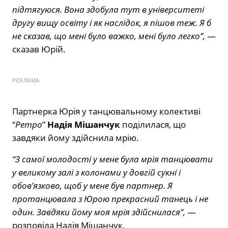
підтягуюся. Вона здобула тут в університеті
другу вищу освіту і як наслідок, я пішов теж. Я б
не сказав, що мені було важко, мені було легко”,
—
сказав Юрій.
РЕКЛАМА
Партнерка Юрія у танцювальному колективі
“
Ретро
”
Надія Мішанчук
поділилася, що
завдяки йому здійснила мрію.
“З самої молодості у мене була мрія танцювати
у великому залі з колонами у довгій сукні і
обов’язково, щоб у мене був партнер. Я
протанцювала з Юрою прекрасний танець і не
один. Завдяки йому моя мрія здійснилася”,
—
розповіла Надія Мішанчук.