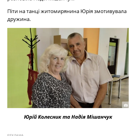
Піти на танці житомирянина Юрія змотивувала
дружина.
Юрій Колесник та Надія Мішанчук
РЕКЛАМА