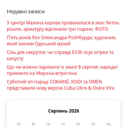
Недавні записи
У центрі Малина корова провалилася в люк: бетон
різали, арматуру відгинали три години. ФОТО
П’ять років без Олександра Ройтбурда: художник,
який змінив Одеський музей
Сіль для закруток: чи справді Е536 псує огірки та
капусту
Що не можна піднімати із землі 8 серпня: народні
прикмети на Мирона-вітрогона
Суботній хіт-парад: COKAINÉ, KODI та OMEN
представили нову версію Cuba Libre & Dolce Vita
Серпень 2026
Пн
Вт
Ср
Чт
Пт
Сб
Нд