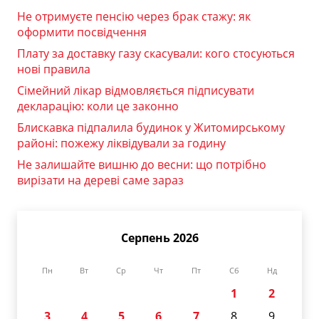
Не отримуєте пенсію через брак стажу: як
оформити посвідчення
Плату за доставку газу скасували: кого стосуються
нові правила
Сімейний лікар відмовляється підписувати
декларацію: коли це законно
Блискавка підпалила будинок у Житомирському
районі: пожежу ліквідували за годину
Не залишайте вишню до весни: що потрібно
вирізати на дереві саме зараз
Серпень 2026
Пн
Вт
Ср
Чт
Пт
Сб
Нд
1
2
3
4
5
6
7
8
9