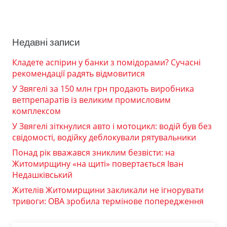
Недавні записи
Кладете аспірин у банки з помідорами? Сучасні
рекомендації радять відмовитися
У Звягелі за 150 млн грн продають виробника
ветпрепаратів із великим промисловим
комплексом
У Звягелі зіткнулися авто і мотоцикл: водій був без
свідомості, водійку деблокували рятувальники
Понад рік вважався зниклим безвісти: на
Житомирщину «на щиті» повертається Іван
Недашківський
Жителів Житомирщини закликали не ігнорувати
тривоги: ОВА зробила термінове попередження