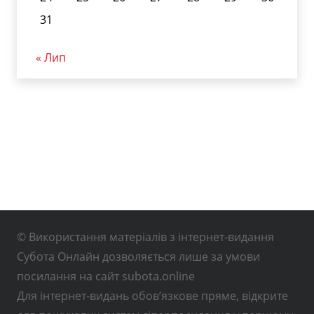
31
« Лип
© Використання матеріалів з інтернет-видання
Субота Онлайн дозволяється лише за умови
посилання на сайт subota.online
Для інтернет-видань обов’язкове пряме, відкрите