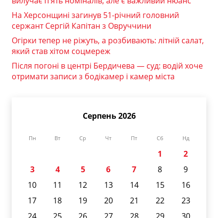
вилучає п’ять номіналів, але є важливий нюанс
На Херсонщині загинув 51-річний головний
сержант Сергій Капітан з Овруччини
Огірки тепер не ріжуть, а розбивають: літній салат,
який став хітом соцмереж
Після погоні в центрі Бердичева — суд: водій хоче
отримати записи з бодікамер і камер міста
Серпень 2026
Пн
Вт
Ср
Чт
Пт
Сб
Нд
1
2
3
4
5
6
7
8
9
10
11
12
13
14
15
16
17
18
19
20
21
22
23
24
25
26
27
28
29
30