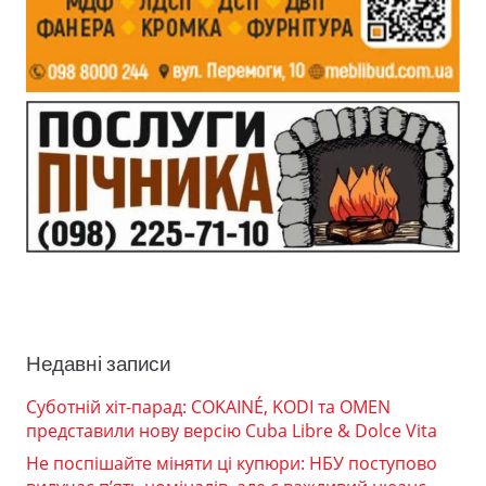
Недавні записи
Суботній хіт-парад: COKAINÉ, KODI та OMEN
представили нову версію Cuba Libre & Dolce Vita
Не поспішайте міняти ці купюри: НБУ поступово