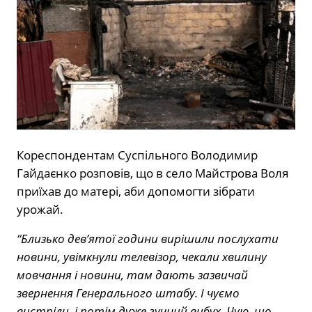
Кореспондентам Суспільного Володимир
Гайдаєнко розповів, що в село Майстрова Воля
приїхав до матері, аби допомогти зібрати
урожай.
“Близько дев’ятої години вирішили послухати
новини, увімкнули телевізор, чекали хвилину
мовчання і новини, там дають зазвичай
звернення Генерального штабу. І чуємо
вистріли, і потім дуже гучний вибух. Чую, що