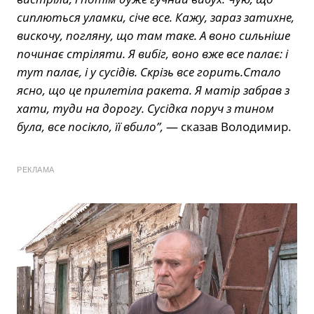
сиплються уламки, січе все. Кажу, зараз затихне,
вискочу, погляну, що там таке. А воно сильніше
починає стріляти. Я вибіг, воно вже все палає: і
тут палає, і у сусідів. Скрізь все горить.Стало
ясно, що це прилетіла ракета. Я матір забрав з
хати, туди на дорогу. Сусідка поруч з тином
була, все посікло, її вбило”,
— сказав Володимир.
РЕКЛАМА