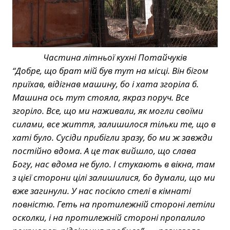
Частина літньої кухні Потайчуків
“Добре, що брат мій був тут на місці. Він бігом
приїхав, відігнав машину, бо і хата згоріла б.
Машина ось тут стояла, якраз поруч. Все
згоріло. Все, що ми наживали, як могли своїми
силами, все життя, залишилося тільки те, що в
хаті було. Сусіди прибігли зразу, бо ми ж завжди
постійно вдома. А це так вийшло, що слава
Богу, нас вдома не було. І стукають в вікна, там
з цієї сторони цілі залишилися, бо думали, що ми
вже загинули. У нас посікло стелі в кімнаті
повністю. Геть на протилежній стороні летіли
осколки, і на протилежній стороні пропалило