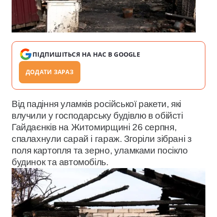
ПІДПИШІТЬСЯ НА НАС В GOOGLE
ДОДАТИ ЗАРАЗ
Від падіння уламків російської ракети, які
влучили у господарську будівлю в обійсті
Гайдаєнків на Житомирщині 26 серпня,
спалахнули сарай і гараж. Згоріли зібрані з
поля картопля та зерно, уламками посікло
будинок та автомобіль.