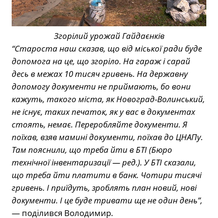
Згорілий урожай Гайдаєнків
“Староста наш сказав, що від міської ради буде
допомога на це, що згоріло. На гараж і сарай
десь в межах 10 тисяч гривень. На державну
допомогу документи не приймають, бо вони
кажуть, такого міста, як Новоград-Волинський,
не існує, таких печаток, як у вас в документах
стоять, немає. Переробляйте документи. Я
поїхав, взяв мамині документи, поїхав до ЦНАПу.
Там пояснили, що треба йти в БТІ (­Бюро
технічної інвентаризації — ред.). У БТІ сказали,
що треба йти платити в банк. Чотири тисячі
гривень. І приїдуть, зроблять план новий, нові
документи. І це буде тривати ще не один день”,
— поділився Володимир.