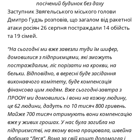
посічений будинок без даху
Заступник Звягельського міського голови
Дмитро Гудзь розповів, що загалом від ракетної
атаки росіян 26 серпня постраждали 14 обійсть
та 19 сімей.
“На сьогодні ми вже завезли туди їм шифер,
домовилися з підприємцями, які зможуть
постраждалим, ліс порізати на крокви, на
бельки. Відповідно, в вересні буде засідання
виконавчого комітету, буде компенсація
фінансова цим людям. Вже сьогодні-завтра з
ПРООН ми домовились і вони на кожну людину,
це 62 людини, дадуть по 10 тисяч 800 гривень.
Майже 700 тисяч отримують вони компенсацію
вже у живих грошах. У нас була загибла на
підприємстві, на якому вона працювала, швейна
фабрика “Леся”. Вона за свій кошт допомогла і