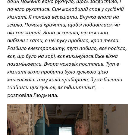
один момент воно рухнуло, щось засвистіло, і
почало рухатися. Син молодший спав у сусідній
кімнаті. Я почала верещати. Внучка впала на
землю. Почала кричати, щоб я подивилася, чи
він хоч живий. Вона вскочила, він вскочив,
вибігли з хати, в неї руку пробило, кров текла.
Розбило електроплиту, тут побило, все посікло,
все, що було на горі, все викинулося.Вже вікна
позамінювали. Вчора чоловік поставив. Тут в
кімнаті вікно пробити було кулькою цією
маленькою. Тому коли прибирали, дуже багато
знайшли цих кульок, як підшипники”,
—
розповіла Людмила.