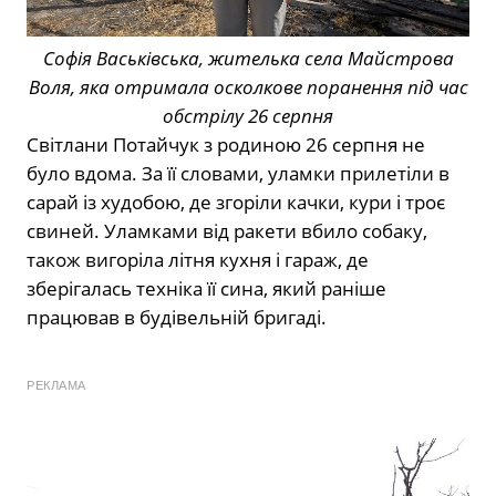
Софія Васьківська, жителька села Майстрова
Воля, яка отримала осколкове поранення під час
обстрілу 26 серпня
Світлани Потайчук з родиною 26 серпня не
було вдома. За її словами, уламки прилетіли в
сарай із худобою, де згоріли качки, кури і троє
свиней. Уламками від ракети вбило собаку,
також вигоріла літня кухня і гараж, де
зберігалась техніка її сина, який раніше
працював в будівельній бригаді.
РЕКЛАМА