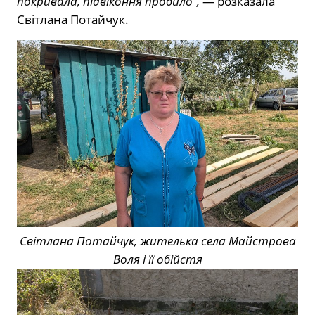
покривала, підвіконня пробило”,
— розказала
Світлана Потайчук.
Світлана Потайчук, жителька села Майстрова
Воля і її обійстя