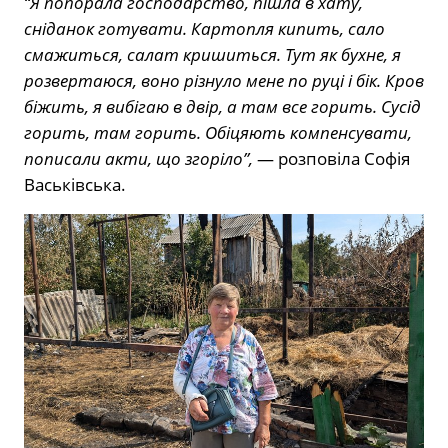
“Я попорала господарство, пішла в хату,
сніданок готувати. Картопля кипить, сало
смажиться, салат кришиться. Тут як бухне, я
розвертаюся, воно різнуло мене по руці і бік. Кров
біжить, я вибігаю в двір, а там все горить. Сусід
горить, там горить. Обіцяють компенсувати,
пописали акти, що згоріло”,
— розповіла Софія
Васьківська.