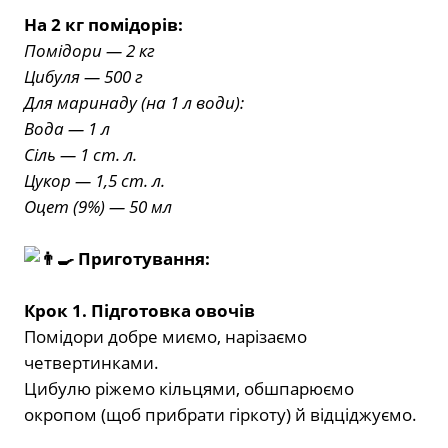
На 2 кг помідорів:
Помідори — 2 кг
Цибуля — 500 г
Для маринаду (на 1 л води):
Вода — 1 л
Сіль — 1 ст. л.
Цукор — 1,5 ст. л.
Оцет (9%) — 50 мл
Приготування:
Крок 1. Підготовка овочів
Помідори добре миємо, нарізаємо
четвертинками.
Цибулю ріжемо кільцями, обшпарюємо
окропом (щоб прибрати гіркоту) й відціджуємо.