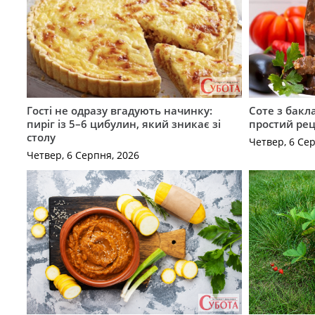
Гості не одразу вгадують начинку:
Соте з бакл
пиріг із 5–6 цибулин, який зникає зі
простий рец
столу
Четвер, 6 Се
Четвер, 6 Серпня, 2026