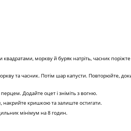
 квадратами, моркву й буряк натріть, часник поріжте
оркву та часник. Потім шар капусти. Повторюйте, док
 перцем. Додайте оцет і зніміть з вогню.
, накрийте кришкою та залиште остигати.
дильник мінімум на 8 годин.