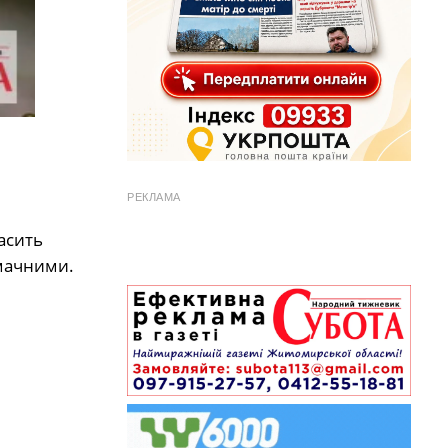
РЕКЛАМА
асить
смачними.