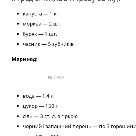
капуста — 1 кг
морква — 2 шт.
буряк — 1 шт.
часник — 5 зубчиків
Маринад:
РЕКЛАМА
вода — 1,4 л
цукор — 150 г
сіль — 3 ст. л. з гіркою
чорний і запашний перець — по 3 горошин