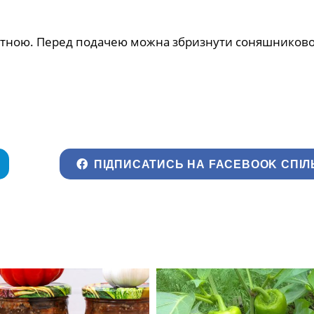
матною. Перед подачею можна збризнути соняшниково
ПІДПИСАТИСЬ НА FACEBOOK СПІЛ