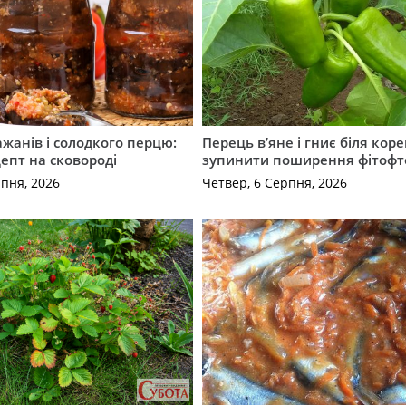
ажанів і солодкого перцю:
Перець в’яне і гниє біля коре
епт на сковороді
зупинити поширення фітофт
рпня, 2026
Четвер, 6 Серпня, 2026