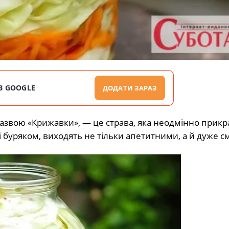
В GOOGLE
ДОДАТИ ЗАРАЗ
азвою «Крижавки», — це страва, яка неодмінно прикр
і буряком, виходять не тільки апетитними, а й дуже 