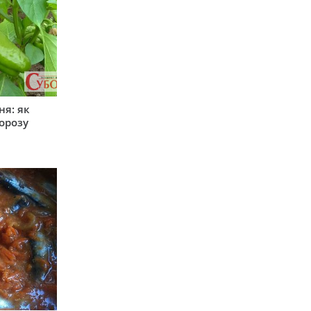
ня: як
орозу