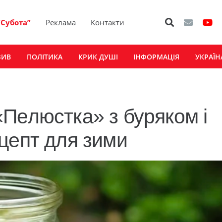
“Субота”
Реклама
Контакти
ЗИВ
ПОЛІТИКА
КРИК ДУШІ
ІНФОРМАЦІЯ
УКРАЇН
Пелюстка» з буряком і
цепт для зими