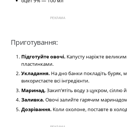
оцет 9% — 100 мл
РЕКЛАМА
Приготування:
Підготуйте овочі.
Капусту наріжте великими
пластинками.
Укладання.
На дно банки покладіть буряк, м
використаєте всі інгредієнти.
Маринад.
Закип’ятіть воду з цукром, сіллю й
Заливка.
Овочі залийте гарячим маринадом
Дозрівання.
Коли охолоне, поставте в холо
РЕКЛАМА