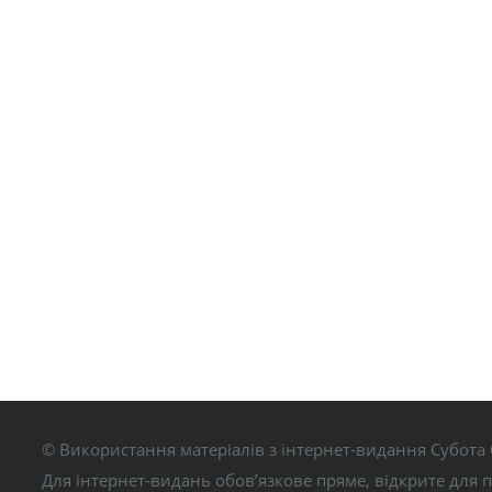
© Використання матеріалів з інтернет-видання Субота 
Для інтернет-видань обов’язкове пряме, відкрите для 