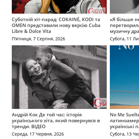
Суботній хіт-парад: COKAINÉ, KODI та
«Я більше не
OMEN представили нову версію Cuba
перетворила
Libre & Dolce Vita
музичну дра
П’ятниця, 7 Серпня, 2026
Субота, 11 Ли
Андрій Кок Де той час: історія
No Me Suelt
українського хіта, який повернувся в
латиноамер
тренди. ВІДЕО
українські 
Середа, 17 Червня, 2026
Субота, 13 Че