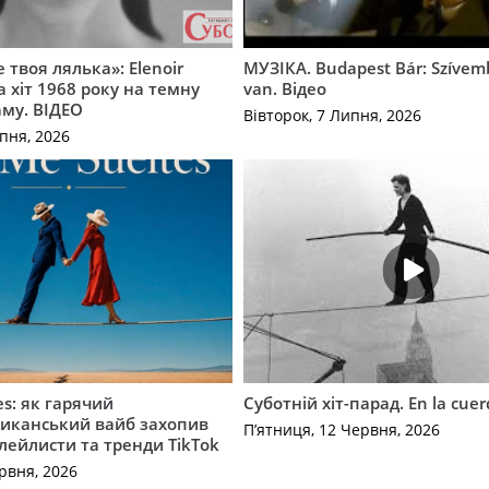
 твоя лялька»: Elenoir
МУЗІКА. Budapest Bár: Szíve
 хіт 1968 року на темну
van. Відео
му. ВІДЕО
Вівторок, 7 Липня, 2026
пня, 2026
es: як гарячий
Суботній хіт-парад. En la cue
иканський вайб захопив
П’ятниця, 12 Червня, 2026
плейлисти та тренди TikTok
рвня, 2026