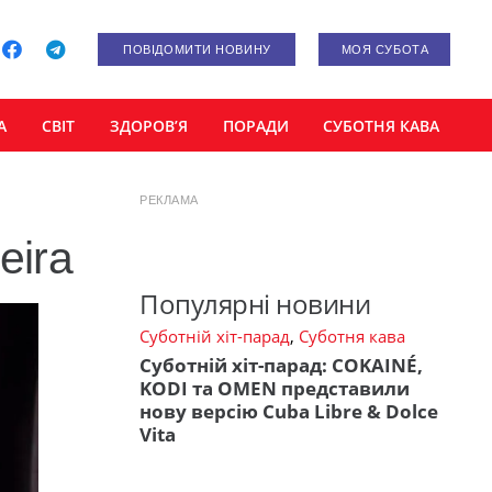
ПОВІДОМИТИ НОВИНУ
МОЯ СУБОТА
А
СВІТ
ЗДОРОВ’Я
ПОРАДИ
СУБОТНЯ КАВА
РЕКЛАМА
eira
Популярні новини
Суботній хіт-парад
,
Суботня кава
Суботній хіт-парад: COKAINÉ,
KODI та OMEN представили
нову версію Cuba Libre & Dolce
Vita