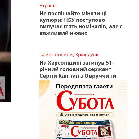
Україна
Не поспішайте міняти ці
купюри: НБУ поступово
вилучає п’ять номіналів, але є
важливий нюанс
Гарячі новини
,
Крик душі
На Херсонщині загинув 51-
річний головний сержант
Сергій Капітан з Овруччини