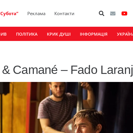
“Субота”
Реклама
Контакти
ЗИВ
ПОЛІТИКА
КРИК ДУШІ
ІНФОРМАЦІЯ
УКРАЇН
a & Camané – Fado Laranj