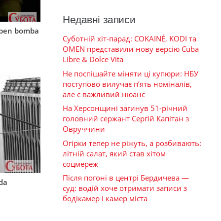
Недавні записи
mben bomba
Суботній хіт-парад: COKAINÉ, KODI та
OMEN представили нову версію Cuba
Libre & Dolce Vita
Не поспішайте міняти ці купюри: НБУ
поступово вилучає п’ять номіналів,
але є важливий нюанс
На Херсонщині загинув 51-річний
головний сержант Сергій Капітан з
Овруччини
Огірки тепер не ріжуть, а розбивають:
літній салат, який став хітом
соцмереж
Після погоні в центрі Бердичева —
rda
суд: водій хоче отримати записи з
бодікамер і камер міста