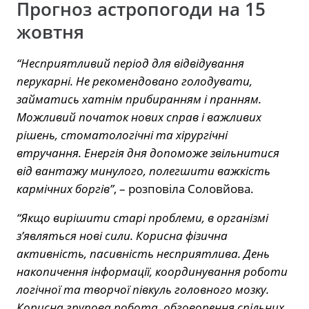
Прогноз астропогоди на 15
жовтня
“Несприятливий період для відвідування
перукарні. Не рекомендовано голодувати,
займатись хатнім прибиранням і пранням.
Можливий початок нових справ і важливих
рішень, стоматологічні та хірургічні
втручання. Енергія дня допоможе звільнитися
від вантажу минулого, полегшити важкість
кармічних боргів”
, – розповіла Соловйова.
“Якщо вирішити старі проблеми, в організмі
з’являться нові сили. Корисна фізична
активність, пасивність несприятлива. День
накопичення інформації, координування роботи
логічної та творчої півкуль головного мозку.
Корисна групова робота, обговорення спільних