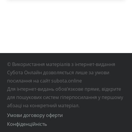
© Використання матеріалів з інтернет-видання
Субота Онлайн дозволяється лише за умови
посилання на сайт subota.online
Для інтернет-видань обов’язкове пряме, відкрите
для пошукових систем гіперпосилання у першому
абзаці на конкретний матеріал.
Умови договору оферти
Конфіденційність