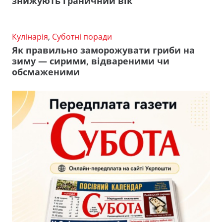
знижують граничний вік
Кулінарія
,
Суботні поради
Як правильно заморожувати гриби на
зиму — сирими, відвареними чи
обсмаженими