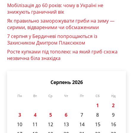
Мобілізація до 60 років: чому в Україні не
знижують граничний вік
Як правильно заморожувати гриби на зиму —
сирими, відвареними чи обсмаженими
7 серпня у Бердичеві попрощаються із
Захисником Дмитром Плаксюком
Росте купками під тополею: на який гриб схожа
незвична біла знахідка
Серпень 2026
Пн
Вт
Ср
Чт
Пт
Сб
Нд
1
2
3
4
5
6
7
8
9
10
11
12
13
14
15
16