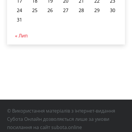
17
18
19
20
21
22
23
24
25
26
27
28
29
30
31
« Лип
© Використання матеріалів з інтернет-видання
Субота Онлайн дозволяється лише за умови
посилання на сайт subota.online