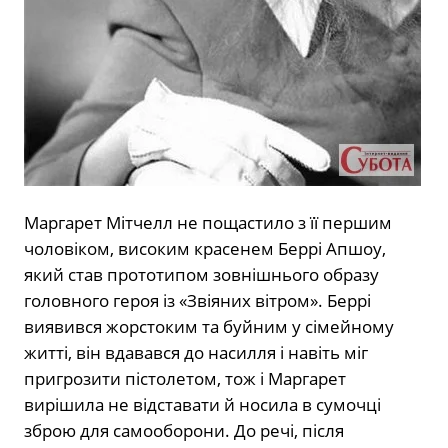
Маргарет Мітчелл не пощастило з її першим
чоловіком, високим красенем Беррі Апшоу,
який став прототипом зовнішнього образу
головного героя із «Звіяних вітром». Беррі
виявився жорстоким та буйним у сімейному
житті, він вдавався до насилля і навіть міг
пригрозити пістолетом, тож і Маргарет
вирішила не відставати й носила в сумочці
зброю для самооборони. До речі, після