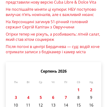
представили нову версію Cuba Libre & Dolce Vita
Не поспішайте міняти ці купюри: НБУ поступово
вилучає п’ять номіналів, але є важливий нюанс
На Херсонщині загинув 51-річний головний
сержант Сергій Капітан з Овруччини
Огірки тепер не ріжуть, а розбивають: літній салат,
який став хітом соцмереж
Після погоні в центрі Бердичева — суд: водій хоче
отримати записи з бодікамер і камер міста
Серпень 2026
Пн
Вт
Ср
Чт
Пт
Сб
Нд
1
2
3
4
5
6
7
8
9
10
11
12
13
14
15
16