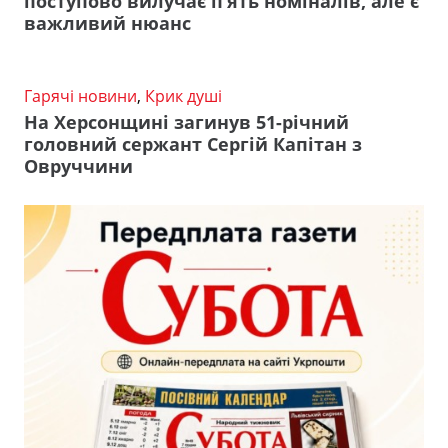
поступово вилучає п’ять номіналів, але є
важливий нюанс
Гарячі новини
,
Крик душі
На Херсонщині загинув 51-річний
головний сержант Сергій Капітан з
Овруччини