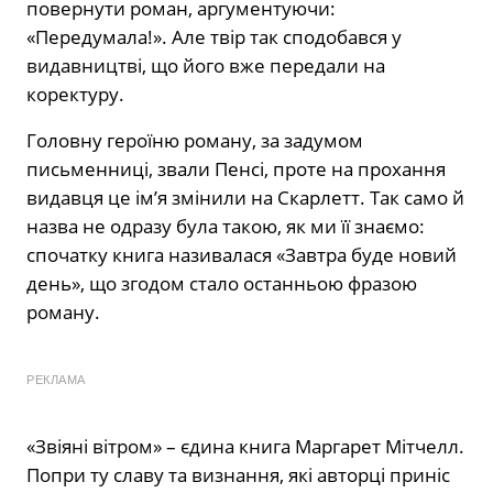
повернути роман, аргументуючи:
«Передумала!». Але твір так сподобався у
видавництві, що його вже передали на
коректуру.
Головну героїню роману, за задумом
письменниці, звали Пенсі, проте на прохання
видавця це ім’я змінили на Скарлетт. Так само й
назва не одразу була такою, як ми її знаємо:
спочатку книга називалася «Завтра буде новий
день», що згодом стало останньою фразою
роману.
РЕКЛАМА
«Звіяні вітром» – єдина книга Маргарет Мітчелл.
Попри ту славу та визнання, які авторці приніс