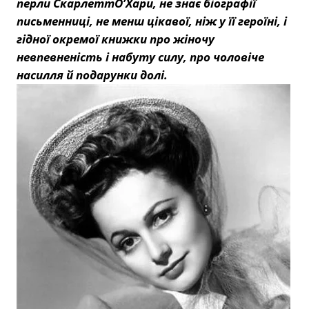
перли СкарлеттО’Хари, не знає біографії
письменниці, не менш цікавої, ніж у її героїні, і
гідної окремої книжки про жіночу
невпевненість і набуту силу, про чоловіче
насилля й подарунки долі.