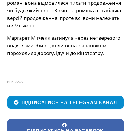
роман, вона відмовилася писати продовження
чи будь-який твір. «Звіяні вітром» мають кілька
версій продовження, проте всі вони належать
не Мітчелл.
Маргарет Мітчелл загинула через нетверезого
водія, який збив її, коли вона з чоловіком
переходила дорогу, ідучи до кінотеатру.
РЕКЛАМА
ПІДПИСАТИСЬ НА TELEGRAM КАНАЛ
ПІДПИСАТИСЬ НА FACEBOOK