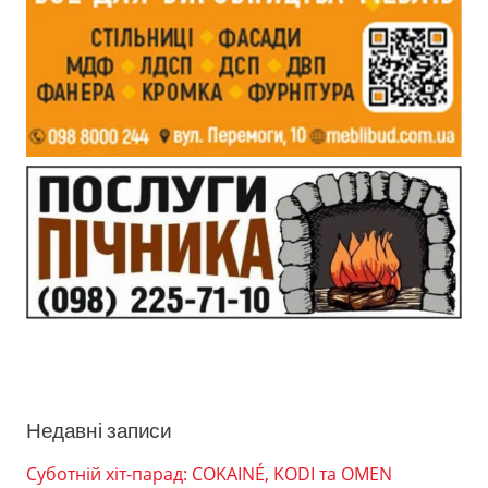
Недавні записи
Суботній хіт-парад: COKAINÉ, KODI та OMEN