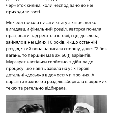
чернеток килим, коли несподівано до неї
приходили гості.
Мітчелл почала писати книгу з кінця: легко
вигадавши фінальний розділ, авторка почала
працювати над рештою історії, і це, до слова,
зайняло в неї цілих 10 років. Якщо останній
розділ, який вона написала спершу, дався їй без
вагань, то перший мав аж 60(!) варіантів.
Маргарет настільки серйозно підійшла до
процесу, що навіть завела на усіх героїв
детальні «досьє» з відомостями про них. А
варіанти кожного з розділів зберігала в окремих
теках та ретельно відбирала.