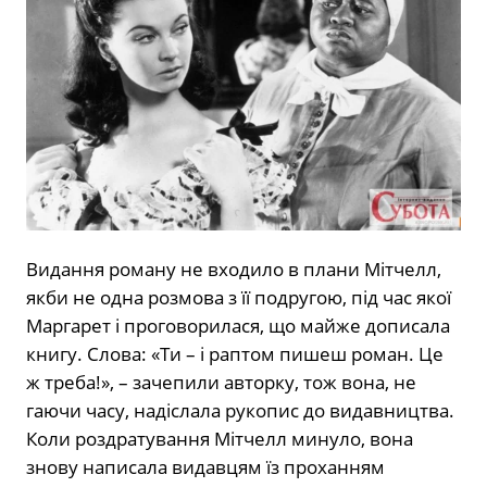
Видання роману не входило в плани Мітчелл,
якби не одна розмова з її подругою, під час якої
Маргарет і проговорилася, що майже дописала
книгу. Слова: «Ти – і раптом пишеш роман. Це
ж треба!», – зачепили авторку, тож вона, не
гаючи часу, надіслала рукопис до видавництва.
Коли роздратування Мітчелл минуло, вона
знову написала видавцям їз проханням