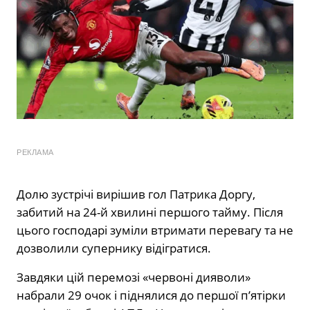
РЕКЛАМА
Долю зустрічі вирішив гол Патрика Доргу,
забитий на 24-й хвилині першого тайму. Після
цього господарі зуміли втримати перевагу та не
дозволили супернику відігратися.
Завдяки цій перемозі «червоні дияволи»
набрали 29 очок і піднялися до першої п’ятірки