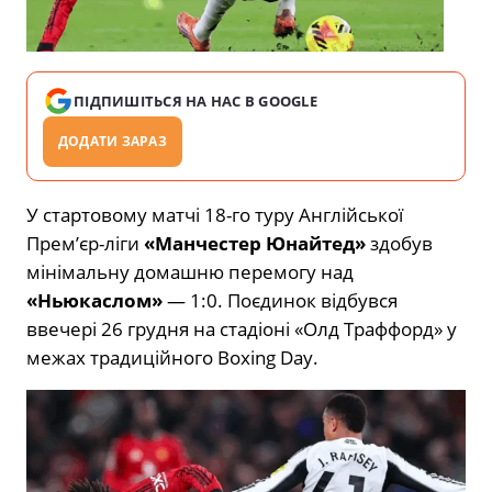
ПІДПИШІТЬСЯ НА НАС В GOOGLE
ДОДАТИ ЗАРАЗ
У стартовому матчі 18-го туру Англійської
Прем’єр-ліги
«Манчестер Юнайтед»
здобув
мінімальну домашню перемогу над
«Ньюкаслом»
— 1:0. Поєдинок відбувся
ввечері 26 грудня на стадіоні «Олд Траффорд» у
межах традиційного Boxing Day.