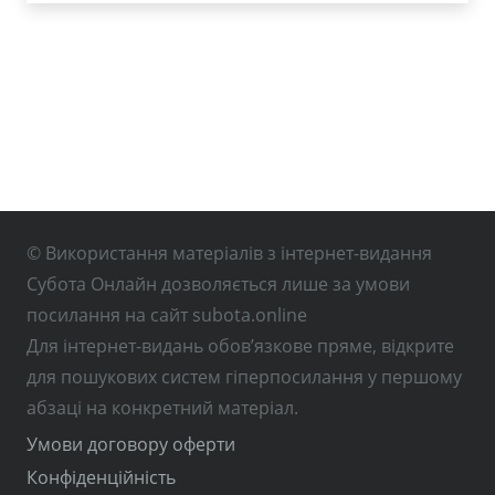
© Використання матеріалів з інтернет-видання
Субота Онлайн дозволяється лише за умови
посилання на сайт subota.online
Для інтернет-видань обов’язкове пряме, відкрите
для пошукових систем гіперпосилання у першому
абзаці на конкретний матеріал.
Умови договору оферти
Конфіденційність