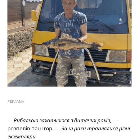
РЕКЛАМА
— Рибалкою захоплююся з дитячих років
, —
розповів пан Ігор. —
За ці роки траплялися різні
екземпляри.