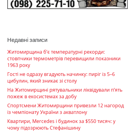
Недавні записи
Житомирщина б’є температурні рекорди:
стовпчики термометрів перевищили показники
1963 року
Гості не одразу вгадують начинку: пиріг із 5–6
цибулин, який зникає зі столу
На Житомирщині рятувальники ліквідували п’ять
пожеж в екосистемах за добу
Спортсмени Житомирщини привезли 12 нагород
із чемпіонату України з акватлону
Квартири, Mercedes і будинок за $550 тисяч: у
чому підозрюють Стефанішину