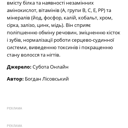
вмісту білка та наявності незамінних
амінокислот, вітамінів (А, групи В, С, Е, РР) та
мінералів (йод, фосфор, калій, кобальт, хром,
сірка, залізо, цинк, мідь). Він сприяє
поліпшенню обміну речовин, зміцненню кісток
і зубів, нормалізації роботи серцево-судинної
системи, виведенню токсинів і покращенню
стану волосся та нігтів.
Джерело:
Субота Онлайн
Автор:
Богдан Лісовський
РЕКЛАМА
РЕКЛАМА