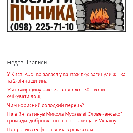
Недавні записи
У Києві Audi врізалася у вантажівку: загинули жінка
та 2-річна дитина
Житомирщину накриє тепло до +30°: коли
очікувати дощ
Чим корисний солодкий перець?
На війні загинув Микола Мусаєв зі Словечанської
громади: добровільно пішов захищати Україну
Попросив селфі — і зник із рюкзаком: