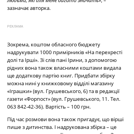
людьми, які для мене багато значать»
, –
зазначає авторка.
РЕКЛАМА
Зокрема, коштом обласного бюджету
надрукувати 1000 примірників «На перехресті
долі та Ірші». Зі слів пані Ірини, з допомогою
рідних вона також власними коштами видала
ще додаткову партію книг. Придбати збірку
можна нині у книжковому відділі магазину
«Іграшки» (вул. Грушевського, 6) та в редакції
газети «Форпост» (вул. Грушевського, 11. Тел.
063 842-42-36). Вартість – 100 грн.
Під час розмови вона також пригадує, що вірші
пише з дитинства. І надрукована збірка – це