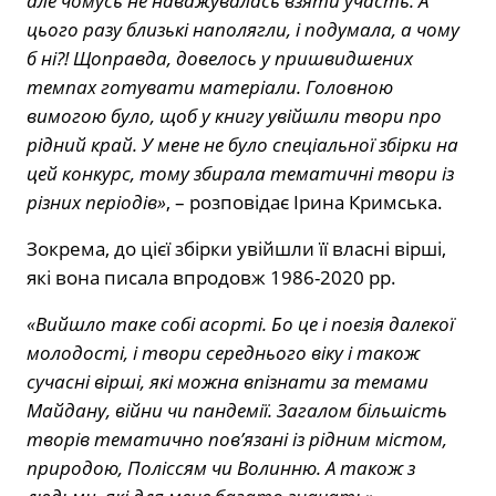
але чомусь не наважувалась взяти участь. А
цього разу близькі наполягли, і подумала, а чому
б ні?! Щоправда, довелось у пришвидшених
темпах готувати матеріали. Головною
вимогою було, щоб у книгу увійшли твори про
рідний край. У мене не було спеціальної збірки на
цей конкурс, тому збирала тематичні твори із
різних періодів»
, – розповідає Ірина Кримська.
Зокрема, до цієї збірки увійшли її власні вірші,
які вона писала впродовж 1986-2020 рр.
«Вийшло таке собі асорті. Бо це і поезія далекої
молодості, і твори середнього віку і також
сучасні вірші, які можна впізнати за темами
Майдану, війни чи пандемії. Загалом більшість
творів тематично пов’язані із рідним містом,
природою, Поліссям чи Волинню. А також з