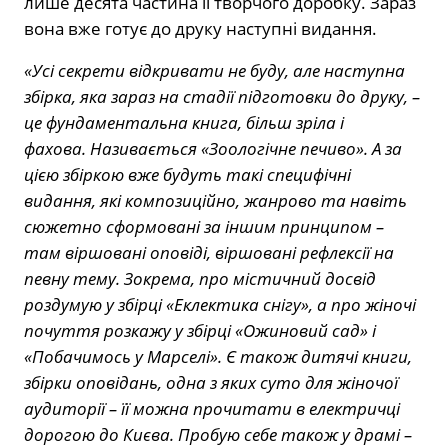
лише десята частина її творчого доробку. Зараз
вона вже готує до друку наступні видання.
«Усі секрети відкривати не буду, але наступна
збірка, яка зараз на стадії підготовки до друку, –
це фундаментальна книга, більш зріла і
фахова. Називається «Зоологічне печиво». А за
цією збіркою вже будуть такі специфічні
видання, які композиційно, жанрово та навіть
сюжетно сформовані за іншим принципом –
там віршовані оповіді, віршовані рефлексії на
певну тему. Зокрема, про містичний досвід
роздумую у збірці «Еклектика снігу», а про жіночі
почуття розкажу у збірці «Ожиновий сад» і
«Побачимось у Марселі». Є також дитячі книги,
збірки оповідань, одна з яких суто для жіночої
аудиторії – її можна прочитати в електричці
дорогою до Києва. Пробую себе також у драмі –