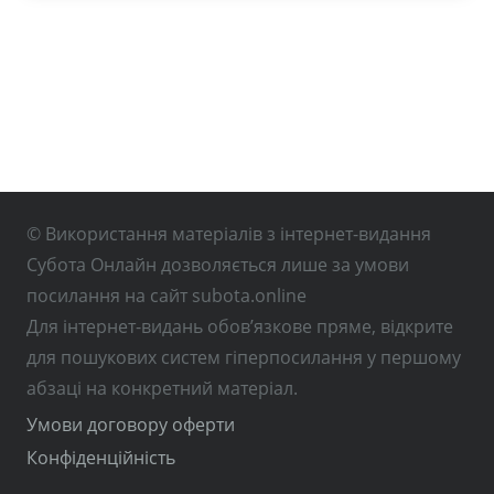
© Використання матеріалів з інтернет-видання
Субота Онлайн дозволяється лише за умови
посилання на сайт subota.online
Для інтернет-видань обов’язкове пряме, відкрите
для пошукових систем гіперпосилання у першому
абзаці на конкретний матеріал.
Умови договору оферти
Конфіденційність