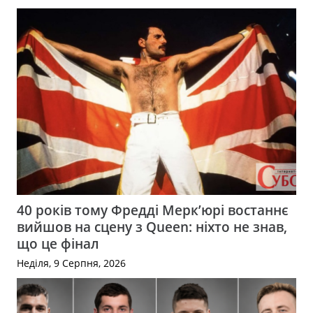
40 років тому Фредді Мерк’юрі востаннє
вийшов на сцену з Queen: ніхто не знав,
що це фінал
Неділя, 9 Серпня, 2026