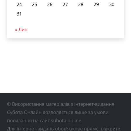
24
25
26
27
28
29
30
31
« Лип
© Використання матеріалів з інтернет-видання
Субота Онлайн дозволяється лише за умови
посилання на сайт subota.online
Для інтернет-видань обов’язкове пряме, відкрите