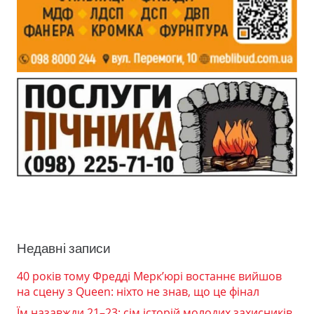
Недавні записи
40 років тому Фредді Мерк’юрі востаннє вийшов
на сцену з Queen: ніхто не знав, що це фінал
Їм назавжди 21–23: сім історій молодих захисників