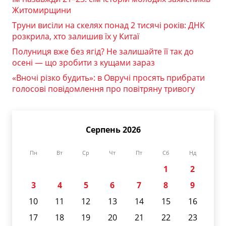
Житомирщини
Труни висіли на скелях понад 2 тисячі років: ДНК
розкрила, хто залишив їх у Китаї
Полуниця вже без ягід? Не залишайте її так до
осені — що зробити з кущами зараз
«Вночі різко будить»: в Овручі просять прибрати
голосові повідомлення про повітряну тривогу
Серпень 2026
Пн
Вт
Ср
Чт
Пт
Сб
Нд
1
2
3
4
5
6
7
8
9
10
11
12
13
14
15
16
17
18
19
20
21
22
23