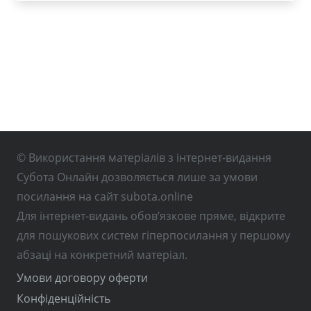
© Використання матеріалів з інтернет-видання
Субота Онлайн дозволяється лише за умови
посилання на сайт subota.online
Для інтернет-видань обов’язкове пряме, відкрите
для пошукових систем гіперпосилання у першому
абзаці на конкретний матеріал.
Умови договору оферти
Конфіденційність