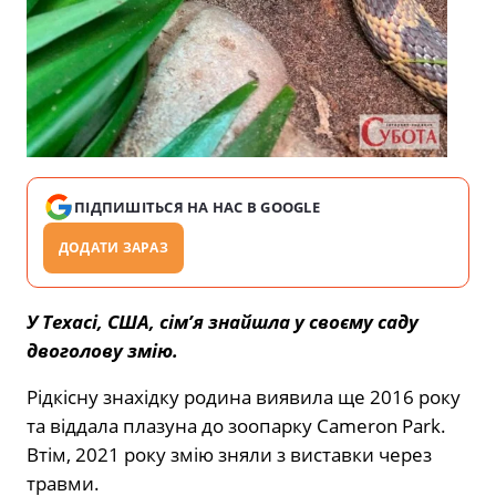
ПІДПИШІТЬСЯ НА НАС В GOOGLE
ДОДАТИ ЗАРАЗ
У Техасі, США, сім’я знайшла у своєму саду
двоголову змію.
Рідкісну знахідку родина виявила ще 2016 року
та віддала плазуна до зоопарку Cameron Park.
Втім, 2021 року змію зняли з виставки через
травми.