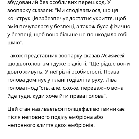
збудований без особливих перешкод. У
зоопарку сказали: “Ми сподіваємося, що ця
конструкція забезпечує достатнє укриття, щоб
змія почувалася у безпеці, а також була фізично
у безпеці, щоб вона більше не пошкодила собі
шию”.
Також представник зоопарку сказав
Newsweek
,
що двоголові змії дуже рідкісні. “Ще рідше вони
довго живуть. У неї різні особистості. Права
голова домінує у плані годівлі та руху. Ліва
голова іноді їсть, але, схоже, переважно вона
йде туди, куди хоче йти права голова”.
Цей стан називається поліцефалією і виникає
після неповного поділу ембріона або
неповного злиття двох ембріонів.