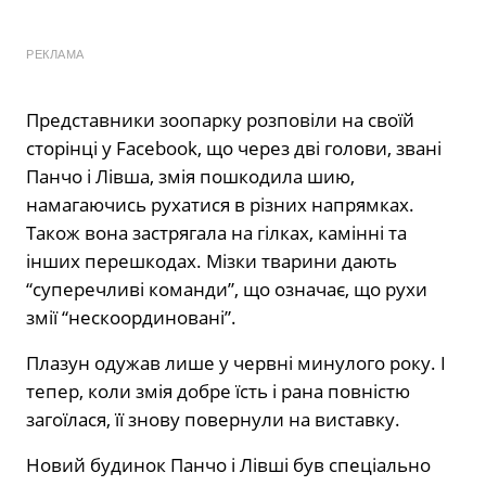
РЕКЛАМА
Представники зоопарку розповіли на своїй
сторінці у Facebook, що через дві голови, звані
Панчо і Лівша, змія пошкодила шию,
намагаючись рухатися в різних напрямках.
Також вона застрягала на гілках, камінні та
інших перешкодах. Мізки тварини дають
“суперечливі команди”, що означає, що рухи
змії “нескоординовані”.
Плазун одужав лише у червні минулого року. І
тепер, коли змія добре їсть і рана повністю
загоїлася, її знову повернули на виставку.
Новий будинок Панчо і Лівші був спеціально