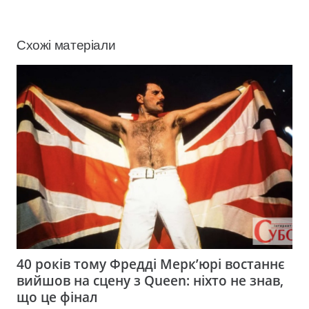
Схожі матеріали
40 років тому Фредді Мерк’юрі востаннє
вийшов на сцену з Queen: ніхто не знав,
що це фінал