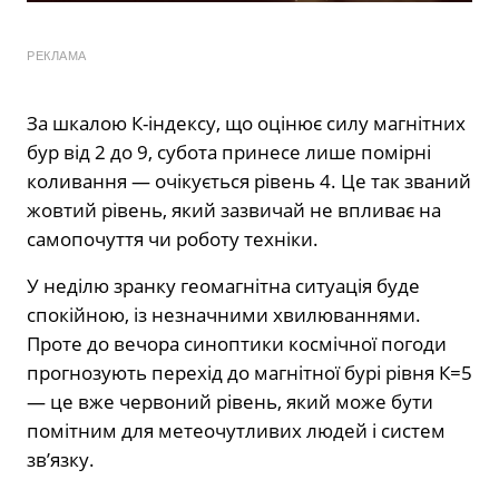
РЕКЛАМА
За шкалою К-індексу, що оцінює силу магнітних
бур від 2 до 9, субота принесе лише помірні
коливання — очікується рівень 4. Це так званий
жовтий рівень, який зазвичай не впливає на
самопочуття чи роботу техніки.
У неділю зранку геомагнітна ситуація буде
спокійною, із незначними хвилюваннями.
Проте до вечора синоптики космічної погоди
прогнозують перехід до магнітної бурі рівня К=5
— це вже червоний рівень, який може бути
помітним для метеочутливих людей і систем
зв’язку.