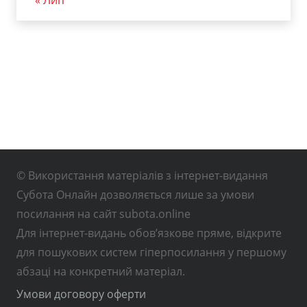
« Лип
© Використання матеріалів з інтернет-видання
Субота Онлайн дозволяється лише за умови
посилання на сайт subota.online
Для інтернет-видань обов’язкове пряме, відкрите
для пошукових систем гіперпосилання у першому
абзаці на конкретний матеріал.
Умови договору оферти