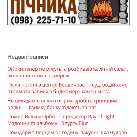
Недавні записи
Огірки тепер не ріжуть, а розбивають: літній салат,
який став хітом соцмереж
Після погоні в центрі Бердичева — суд: водій хоче
отримати записи з бодікамер і камер міста
Не викидайте великі огірки: зробіть кроповий
реліш — взимку банку з’їдають за раз
Помер Вільям Орбіт — продюсер Ray of Light
Мадонни та альбому 13 гурту Blur
Помідори з перцем за годину: закуска, яка чудово