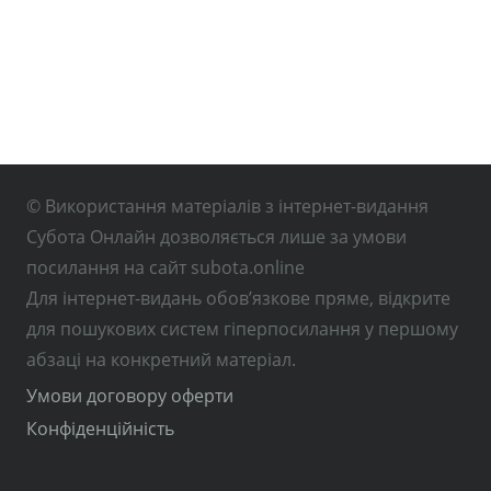
© Використання матеріалів з інтернет-видання
Субота Онлайн дозволяється лише за умови
посилання на сайт subota.online
Для інтернет-видань обов’язкове пряме, відкрите
для пошукових систем гіперпосилання у першому
абзаці на конкретний матеріал.
Умови договору оферти
Конфіденційність