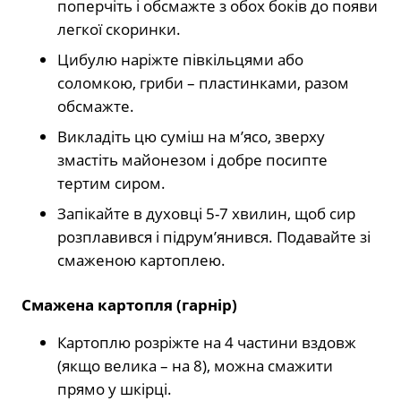
поперчіть і обсмажте з обох боків до появи
легкої скоринки.
Цибулю наріжте півкільцями або
соломкою, гриби – пластинками, разом
обсмажте.
Викладіть цю суміш на м’ясо, зверху
змастіть майонезом і добре посипте
тертим сиром.
Запікайте в духовці 5-7 хвилин, щоб сир
розплавився і підрум’янився. Подавайте зі
смаженою картоплею.
Смажена картопля (гарнір)
Картоплю розріжте на 4 частини вздовж
(якщо велика – на 8), можна смажити
прямо у шкірці.