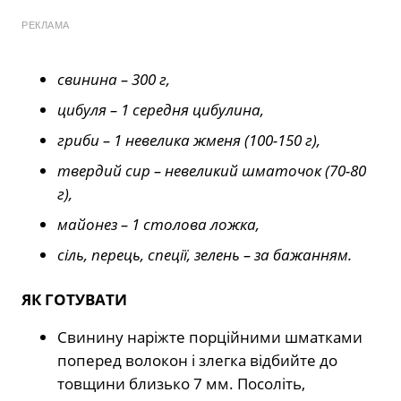
РЕКЛАМА
свинина – 300 г,
цибуля – 1 середня цибулина,
гриби – 1 невелика жменя (100-150 г),
твердий сир – невеликий шматочок (70-80
г),
майонез – 1 столова ложка,
сіль, перець, спеції, зелень – за бажанням.
ЯК ГОТУВАТИ
Свинину наріжте порційними шматками
поперед волокон і злегка відбийте до
товщини близько 7 мм. Посоліть,