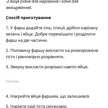
-2 яйця (одне для нарізання і одне для
змащування).
Спосіб приготування
1. У фарш додайте сіль, спеції, дрібно нарізану
зелень і яйце. Добре перемішати і розділити
фарш на дві частини.
2. Половину фаршу викласти на розморожене
тісто і рівномірно розрівняти.
3. Зверху викласти розрізані навпіл яйця.
РЕКЛАМА
4. Накрийте яйця фаршем, що залишився.
5. Наріжте краї тіста смужками.