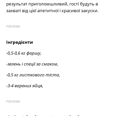
результат приголомшливий, гості будуть в
захваті від цієї апетитної і красивої закуски.
РЕКЛАМА
Інгредієнти
-0,5-0,6 кг фаршу,
-зелень і спеції за смаком,
-0,5 кг листкового тіста,
-3-4 варених яйця,
РЕКЛАМА