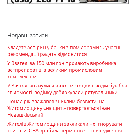
Недавні записи
Кладете аспірин у банки з помідорами? Сучасні
рекомендації радять відмовитися
У Звягелі за 150 млн грн продають виробника
ветпрепаратів із великим промисловим
комплексом
У Звягелі зіткнулися авто і мотоцикл: водій був без
свідомості, водійку деблокували рятувальники
Понад рік вважався зниклим безвісти: на
Житомирщину «на щиті» повертається Іван
Недашківський
Жителів Житомирщини закликали не ігнорувати
тривоги: ОВА зробила термінове попередження