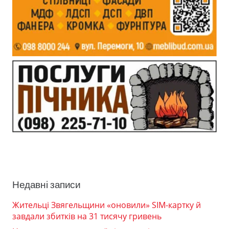
Недавні записи
Жительці Звягельщини «оновили» SIM-картку й
завдали збитків на 31 тисячу гривень