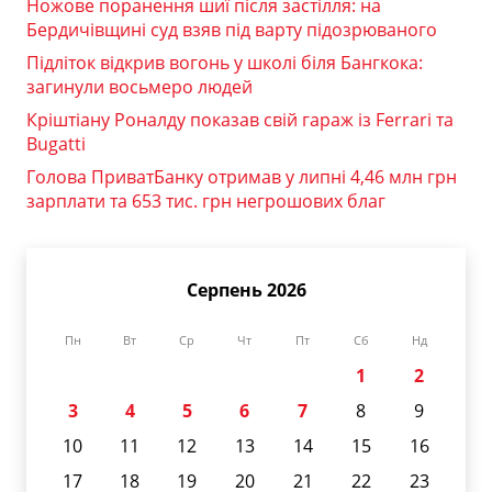
Ножове поранення шиї після застілля: на
Бердичівщині суд взяв під варту підозрюваного
Підліток відкрив вогонь у школі біля Бангкока:
загинули восьмеро людей
Кріштіану Роналду показав свій гараж із Ferrari та
Bugatti
Голова ПриватБанку отримав у липні 4,46 млн грн
зарплати та 653 тис. грн негрошових благ
Серпень 2026
Пн
Вт
Ср
Чт
Пт
Сб
Нд
1
2
3
4
5
6
7
8
9
10
11
12
13
14
15
16
17
18
19
20
21
22
23