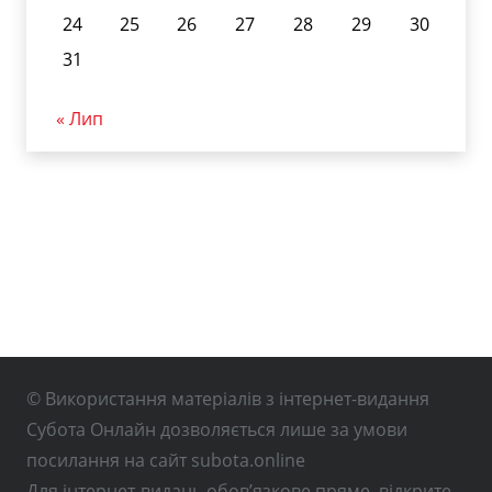
24
25
26
27
28
29
30
31
« Лип
© Використання матеріалів з інтернет-видання
Субота Онлайн дозволяється лише за умови
посилання на сайт subota.online
Для інтернет-видань обов’язкове пряме, відкрите