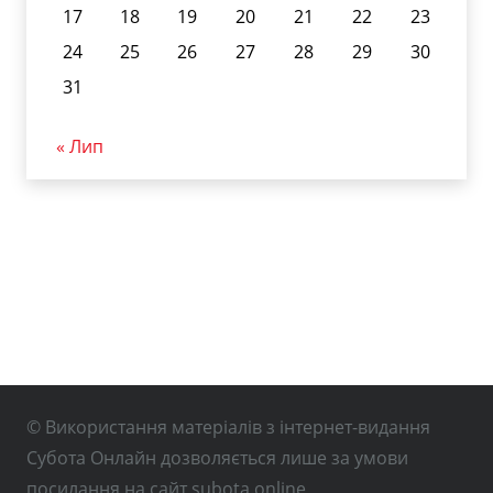
17
18
19
20
21
22
23
24
25
26
27
28
29
30
31
« Лип
© Використання матеріалів з інтернет-видання
Субота Онлайн дозволяється лише за умови
посилання на сайт subota.online