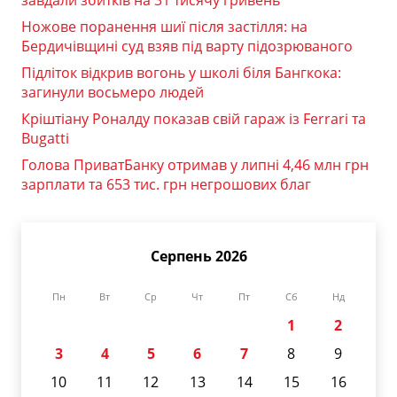
завдали збитків на 31 тисячу гривень
Ножове поранення шиї після застілля: на
Бердичівщині суд взяв під варту підозрюваного
Підліток відкрив вогонь у школі біля Бангкока:
загинули восьмеро людей
Кріштіану Роналду показав свій гараж із Ferrari та
Bugatti
Голова ПриватБанку отримав у липні 4,46 млн грн
зарплати та 653 тис. грн негрошових благ
Серпень 2026
Пн
Вт
Ср
Чт
Пт
Сб
Нд
1
2
3
4
5
6
7
8
9
10
11
12
13
14
15
16