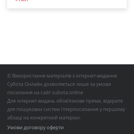
© Використання матеріалів з інтернет-видання
Субота Онлайн дозволяється лише за умови
посилання на сайт subota.online
Для інтернет-видань обов’язкове пряме, відкрите
для пошукових систем гіперпосилання у першому
абзаці на конкретний матеріал.
Умови договору оферти