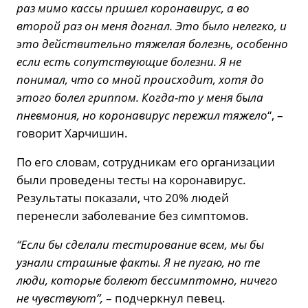
раз мимо кассы пришел коронавирус, а во
второй раз он меня догнал. Это было нелегко, и
это действительно тяжелая болезнь, особенно
если есть сопутствующие болезни. Я не
понимал, что со мной происходит, хотя до
этого болел гриппом. Когда-то у меня была
пневмония, но коронавирус пережил тяжело
“, –
говорит Харчишин.
По его словам, сотрудникам его организации
были проведены тесты на коронавирус.
Результаты показали, что 20% людей
перенесли заболевание без симптомов.
“Если бы сделали тестирование всем, мы бы
узнали страшные факты. Я не пугаю, но те
люди, которые болеют бессимптомно, ничего
не чувствуют”,
– подчеркнул певец.