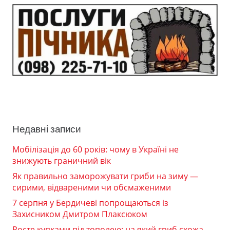
Недавні записи
Мобілізація до 60 років: чому в Україні не
знижують граничний вік
Як правильно заморожувати гриби на зиму —
сирими, відвареними чи обсмаженими
7 серпня у Бердичеві попрощаються із
Захисником Дмитром Плаксюком
Росте купками під тополею: на який гриб схожа